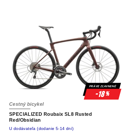
PRÁVE ZĽAVNENÉ
-18
%
Cestný bicykel
SPECIALIZED Roubaix SL8 Rusted
Red/Obsidian
U dodávateľa (dodanie 5-14 dní)