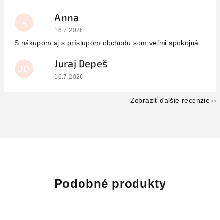
Anna
A
Hodnotenie obchodu je 5 z 5 hviezdičiek.
16.7.2026
S nákupom aj s prístupom obchodu som veľmi spokojná.
Juraj Depeš
JD
Hodnotenie obchodu je 5 z 5 hviezdičiek.
16.7.2026
Zobraziť ďalšie recenzie
Podobné produkty