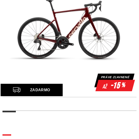
PRÁVE ZĽAVNENÉ
-15
%
až
Z
ZADARMO
A
D
A
R
M
O