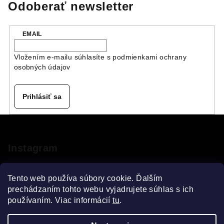
Odoberať newsletter
EMAIL
Vložením e-mailu súhlasíte s
podmienkami ochrany
osobných údajov
Prihlásiť sa
Z
á
p
Instagram
ä
t
Tento web používa súbory cookie. Ďalším
i
prechádzaním tohto webu vyjadrujete súhlas s ich
používaním. Viac informácií
tu
.
e
Sledovať na Instagrame