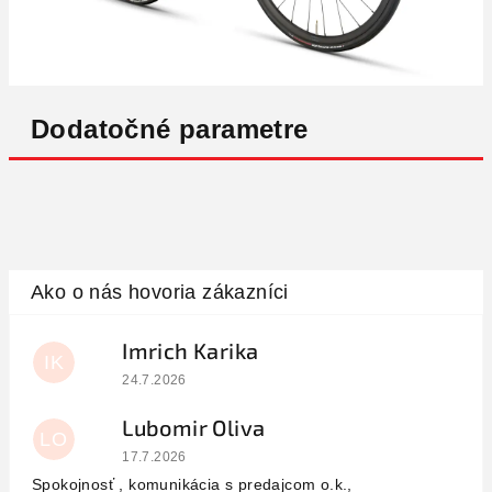
Dodatočné parametre
Imrich Karika
IK
Hodnotenie obchodu je 5 z 5 hviezdičiek.
24.7.2026
Lubomir Oliva
LO
Hodnotenie obchodu je 5 z 5 hviezdičiek.
17.7.2026
Spokojnosť , komunikácia s predajcom o.k.,