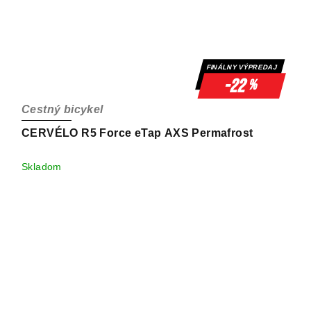
FINÁLNY VÝPREDAJ
-22
%
Cestný bicykel
CERVÉLO R5 Force eTap AXS Permafrost
Skladom