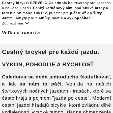
Cestný bicykel CERVÉLO Caledonia
bol stvorený pre každého
a na každú jazdu.
Ľahký karbónový rám
,
spoľahlivé brzdy a
radenie Shimano 105 Di2
, priestor pre
plášte až do šírky
34mm
,
úchyty pre blatníky, svetlá a cyklopočítač.
Zobraziť viac

Veľkosť rámu
?
Cestný bicykel pre každú jazdu.
VÝKON, POHODLIE A RÝCHLOSŤ
Caledonia
sa nedá jednoducho škatuľkovať,
a tak sa nám to páči.
Vznikla na našich
štvrtkových nočných jazdách - trasách, ktoré sa
často hrajú s pojmom "jazda po ceste". Moderní
cestní jazdci hľadajú bicykle, ktoré zvládnu dlhé
vzdialenosti, vysoké tempo, žiadne obmedzenia