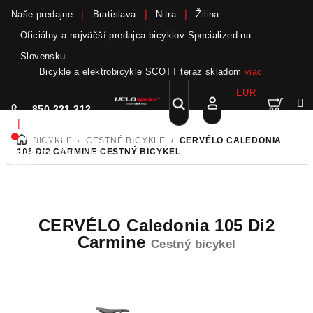
Naše predajne
Bratislava
Nitra
Žilina
Oficiálny a najväčší predajca bicyklov Specialized na
Slovensku
Bicykle a elektrobicykle SCOTT teraz skladom
viac
EUR
Nák
Hľadať
850 221 212
CZK
Prejsť
Prihlásenie
|
na
Nie sme pri
BICYKLE
/
CESTNÉ BICYKLE
/
CERVÉLO CALEDONIA
DOMOV
obsah
koší
telefóne.
Zanechať
105 DI2 CARMINE
CESTNÝ BICYKEL
odkaz
CERVÉLO Caledonia 105 Di2
Carmine
Cestný bicykel