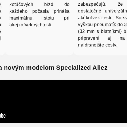
e
zabezpečujú, ž
kotúčových bŕzd do
ň
dostatočne univerzál
každého počasia prináša
u
akúkoľvek cestu. So s
maximálnu istotu pri
m
výškou pneumatík do 
akejkoľvek rýchlosti.
e
(32 mm s blatníkmi) b
j
pripravení aj na
najdrsnejšie cesty.
za novým modelom Specialized Allez