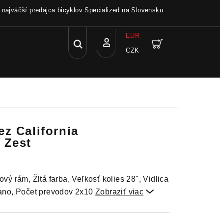
a najväčší predajca bicyklov Specialized na Slovensku
EUR
Hľadať
Nákupný
CZK
Prihlásenie
košík
z California
 Zest
ový rám, Žltá farba, Veľkosť kolies 28", Vidlica
no, Počet prevodov 2x10
Zobraziť viac
