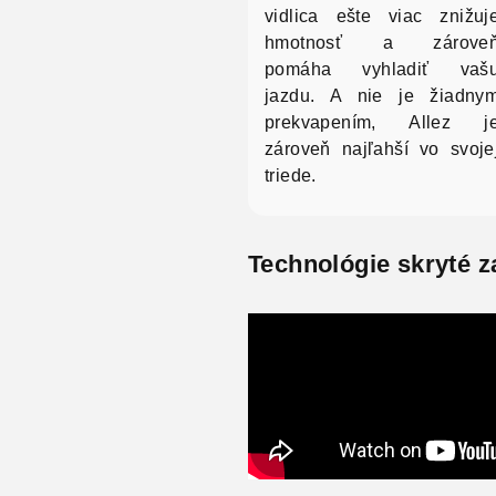
vidlica ešte viac znižuj
hmotnosť a zárove
pomáha vyhladiť vaš
jazdu. A nie je žiadny
prekvapením, Allez j
zároveň najľahší vo svoje
triede.
Technológie skryté 