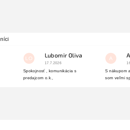
Lubomir Oliva
LO
A
 je 5 z 5 hviezdičiek.
Hodnotenie obchodu je 5 z 5 hviezdičiek.
H
17.7.2026
1
Spokojnosť , komunikácia s
S nákupom a
predajcom o.k.,
som veľmi s