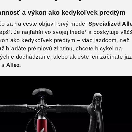
trannosť a výkon ako kedykoľvek predtým
 čo sa na ceste objavil prvý model
Specialized All
lepší. Je najľahší vo svojej triede* a poskytuje väč
výkon ako kedykoľvek predtým – viac jazdcom, než
ž hľadáte prémiovú zliatinu, chcete bicykel na
chle dochádzanie, alebo ak ešte len začínate jaz
a s
Allez
.