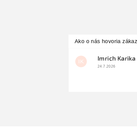
Imrich Karika
IK
Hodnotenie obchodu
24.7.2026