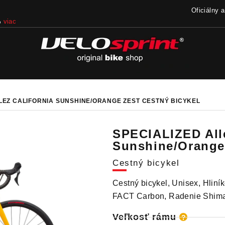
Oficiálny 
%
viac
LLEZ CALIFORNIA SUNSHINE/ORANGE ZEST
CESTNÝ BICYKEL
SPECIALIZED Alle
Sunshine/Orange
Cestný bicykel
Cestný bicykel, Unisex, Hliník
FACT Carbon, Radenie Shima
Veľkosť rámu
?