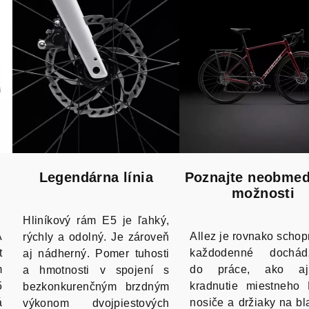
Legendárna línia
Poznajte neobme
možnosti
Hliníkový rám E5 je ľahký,
A
Allez je rovnako scho
rýchly a odolný. Je zároveň
t
každodenné dochád
aj nádherný. Pomer tuhosti
m
do práce, ako a
a hmotnosti v spojení s
5
kradnutie miestneho
bezkonkurenčným brzdným
á
nosiče a držiaky na bl
výkonom dvojpiestových