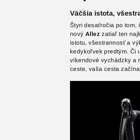
Väčšia istota, všes
Štyri desaťročia po tom,
nový
Allez
zatiaľ ten naj
istotu, všestrannosť a 
kedykoľvek predtým. Či u
víkendové vychádzky a rý
ceste, vaša cesta začín