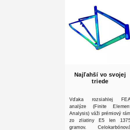
Najľahší vo svojej
triede
Vďaka rozsiahlej FE
analýze (Finite Elemen
Analysis) váži prémiový rá
zo zliatiny E5 len 137
gramov. Celokarbónov