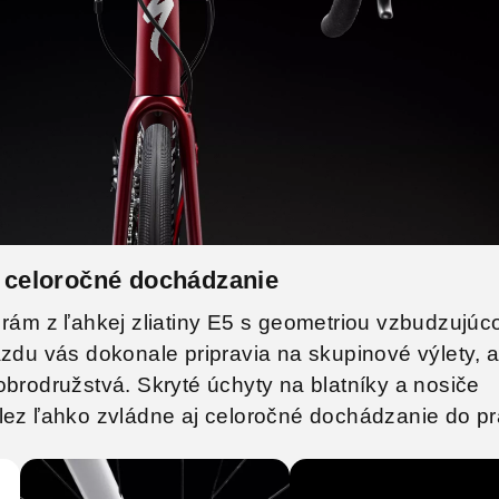
j celoročné dochádzanie
 rám z ľahkej zliatiny E5 s geometriou vzbudzujúc
azdu vás dokonale pripravia na skupinové výlety, a
obrodružstvá. Skryté úchyty na blatníky a nosiče
lez ľahko zvládne aj celoročné dochádzanie do pr