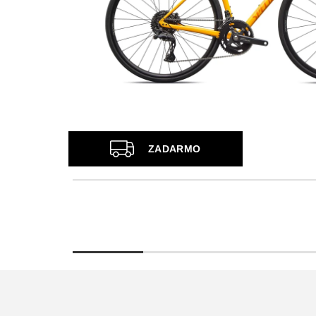
Z
ZADARMO
A
D
A
R
M
O