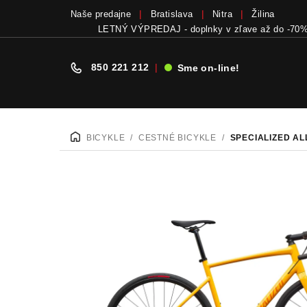
Naše predajne
Bratislava
Nitra
Žilina
LETNÝ VÝPREDAJ - doplnky v zľave až do -70
850 221 212
|
Sme on-line!
Prejsť
na
BICYKLE
/
CESTNÉ BICYKLE
/
SPECIALIZED A
DOMOV
obsah