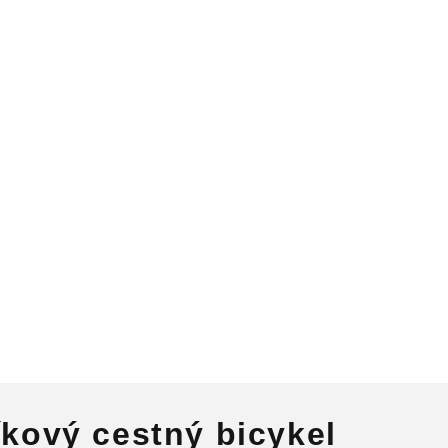
íkový cestný bicykel