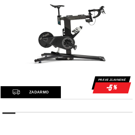
PRÁVE ZĽAVNENÉ
-5
%
Z
ZADARMO
A
D
A
R
M