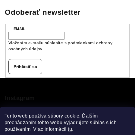
Odoberať newsletter
EMAIL
Vložením e-mailu súhlasíte s
podmienkami ochrany
osobných údajov
Prihlásiť sa
Z
á
p
Instagram
ä
t
Tento web používa súbory cookie. Ďalším
i
prechádzaním tohto webu vyjadrujete súhlas s ich
používaním. Viac informácií
tu
.
e