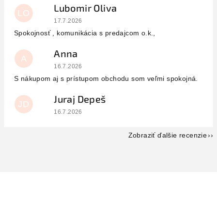
Lubomir Oliva
LO
Hodnotenie obchodu je 5 z 5 hviezdičiek.
17.7.2026
Spokojnosť , komunikácia s predajcom o.k.,
Anna
A
Hodnotenie obchodu je 5 z 5 hviezdičiek.
16.7.2026
S nákupom aj s prístupom obchodu som veľmi spokojná.
Juraj Depeš
JD
Hodnotenie obchodu je 5 z 5 hviezdičiek.
16.7.2026
Zobraziť ďalšie recenzie