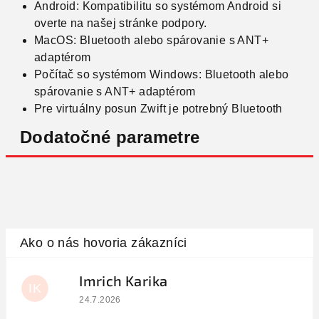
Android: Kompatibilitu so systémom Android si
overte na našej stránke podpory.
MacOS: Bluetooth alebo spárovanie s ANT+
adaptérom
Počítač so systémom Windows: Bluetooth alebo
spárovanie s ANT+ adaptérom
Pre virtuálny posun Zwift je potrebný Bluetooth
Dodatočné parametre
Imrich Karika
IK
Hodnotenie obchodu je 5 z 5 hviezdičiek.
24.7.2026