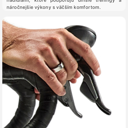
riadidlami, ktoré podporujú dlhšie tréningy a
náročnejšie výkony s väčším komfortom.