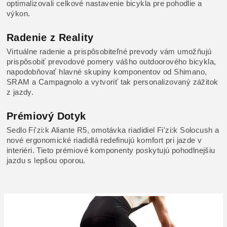
optimalizovali celkové nastavenie bicykla pre pohodlie a
výkon.
Radenie z Reality
Virtuálne radenie a prispôsobiteľné prevody vám umožňujú
prispôsobiť prevodové pomery vášho outdoorového bicykla,
napodobňovať hlavné skupiny komponentov od Shimano,
SRAM a Campagnolo a vytvoriť tak personalizovaný zážitok
z jazdy.
Prémiový Dotyk
Sedlo Fi'zi:k Aliante R5, omotávka riadidiel Fi'zi:k Solocush a
nové ergonomické riadidlá redefinujú komfort pri jazde v
interiéri. Tieto prémiové komponenty poskytujú pohodlnejšiu
jazdu s lepšou oporou.