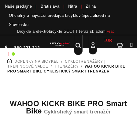
Naše predajne
Bratislava
Nitra
Žilina
Oficiálny a najväčší predajca bicyklov Specialized na
Slovensku
Bicykle a elektrobicykle SCOTT teraz skladom
viac
EUR
Nák
Hľadať
850 221 212
CZK
Prejsť
Prihlásenie
|
Sme on-line!
na
DOPLNKY NA BICYKEL
/
CYKLOTRENAŽÉRY |
DOMOV
obsah
koší
TRÉNINGOVÉ VALCE
/
TRENAŽÉRY
/
WAHOO KICKR BIKE
PRO SMART BIKE
CYKLISTICKÝ SMART TRENAŽÉR
WAHOO KICKR BIKE PRO Smart
Bike
Cyklistický smart trenažér