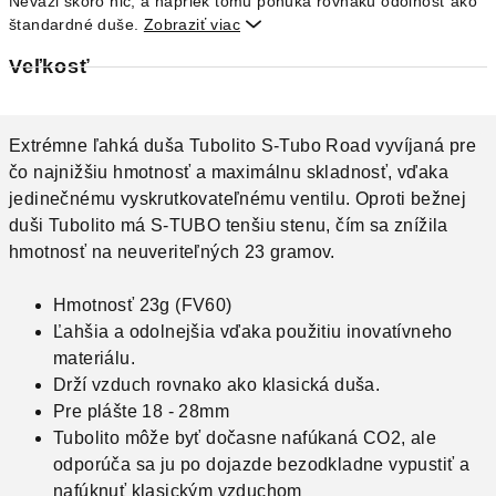
Neváži skoro nič, a napriek tomu ponúka rovnakú odolnosť ako
štandardné duše.
Zobraziť viac

Veľkosť
Extrémne ľahká duša Tubolito S-Tubo Road vyvíjaná pre
čo najnižšiu hmotnosť a maximálnu skladnosť, vďaka
jedinečnému vyskrutkovateľnému ventilu. Oproti bežnej
duši Tubolito má S-TUBO tenšiu stenu, čím sa znížila
hmotnosť na neuveriteľných 23 gramov.
Hmotnosť 23g (FV60)
Ľahšia a odolnejšia vďaka použitiu inovatívneho
materiálu.
Drží vzduch rovnako ako klasická duša.
Pre plášte 18 - 28mm
Tubolito môže byť dočasne nafúkaná CO2, ale
odporúča sa ju po dojazde bezodkladne vypustiť a
nafúknuť klasickým vzduchom