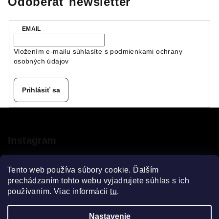
Odoberať newsletter
EMAIL
Vložením e-mailu súhlasíte s
podmienkami ochrany
osobných údajov
Prihlásiť sa
Z
á
p
Instagram
ä
t
Tento web používa súbory cookie. Ďalším
i
prechádzaním tohto webu vyjadrujete súhlas s ich
používaním. Viac informácií
tu
.
e
Sledovať na Instagrame
Nastavenie