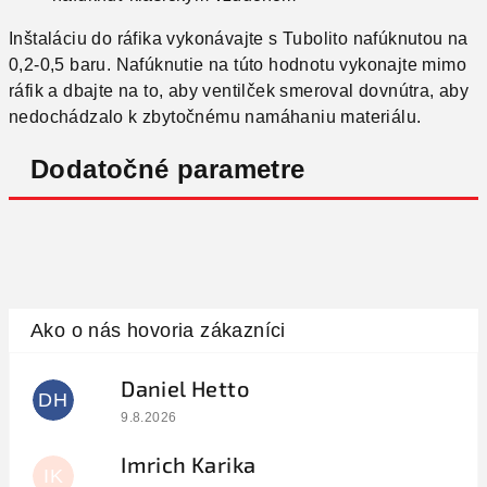
Inštaláciu do ráfika vykonávajte s Tubolito nafúknutou na
0,2-0,5 baru. Nafúknutie na túto hodnotu vykonajte mimo
ráfik a dbajte na to, aby ventilček smeroval dovnútra, aby
nedochádzalo k zbytočnému namáhaniu materiálu.
Dodatočné parametre
Daniel Hetto
DH
Hodnotenie obchodu je 5 z 5 hviezdičiek.
9.8.2026
Imrich Karika
IK