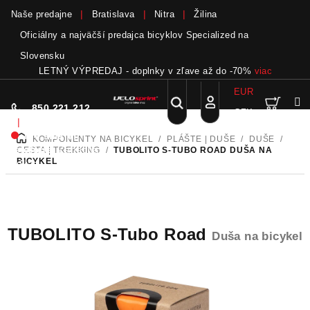
Naše predajne
Bratislava
Nitra
Žilina
Oficiálny a najväčší predajca bicyklov Specialized na
Slovensku
LETNÝ VÝPREDAJ - doplnky v zľave až do -70%
viac
EUR
Nák
Hľadať
850 221 212
CZK
Prejsť
Prihlásenie
|
na
Nie sme pri
KOMPONENTY NA BICYKEL
/
PLÁŠTE | DUŠE
/
DUŠE
/
DOMOV
obsah
koší
telefóne.
Zanechať
CESTA | TREKKING
/
TUBOLITO S-TUBO ROAD
DUŠA NA
BICYKEL
odkaz
TUBOLITO S-Tubo Road
Duša na bicykel