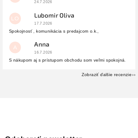
Hodnotenie obchodu je 5 z 5 hviezdičiek.
24.7.2026
Lubomir Oliva
LO
Hodnotenie obchodu je 5 z 5 hviezdičiek.
17.7.2026
Spokojnosť , komunikácia s predajcom o.k.,
Anna
A
Hodnotenie obchodu je 5 z 5 hviezdičiek.
16.7.2026
S nákupom aj s prístupom obchodu som veľmi spokojná.
Zobraziť ďalšie recenzie