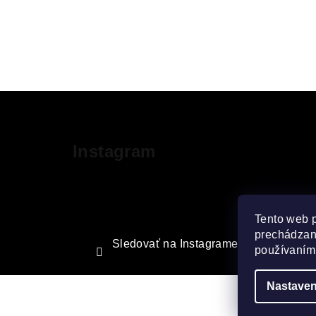
Z
á
Instagram
p
ä
t
Tento web 
i
prechádzaní
Sledovať na Instagrame
používaním.
e
Nastaven