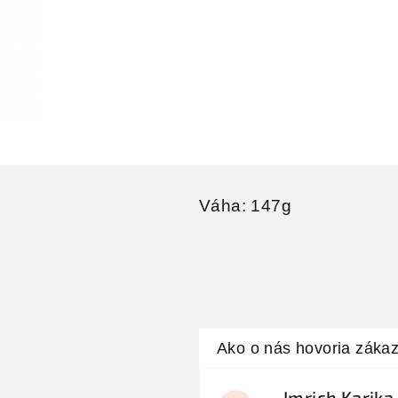
Váha: 147g
Imrich Karika