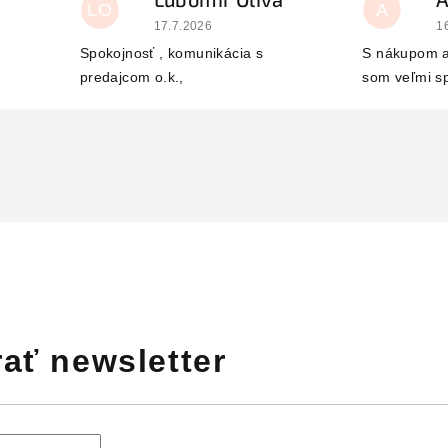
LO
A
 je 5 z 5 hviezdičiek.
Hodnotenie obchodu je 5 z 5 hviezdičiek.
H
17.7.2026
1
Spokojnosť , komunikácia s
S nákupom a
predajcom o.k.,
som veľmi s
ať newsletter