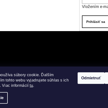
Vložením e-ma
Prihlásiť sa
používa súbory cookie. Ďalším
Odmietnuť
m tohto webu vyjadrujete súhlas s ich
 Viac informácií
tu
.
ie
Copyright 2026
cookies