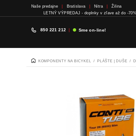
Naše predajne
Bratislava
Nitra
Žilina
LETNÝ VÝPREDAJ - doplnky v zľave až do -70
850 221 212
|
Sme on-line!
Prejsť
na
KOMPONENTY NA BICYKEL
/
PLÁŠTE | DUŠE
/
DOMOV
obsah