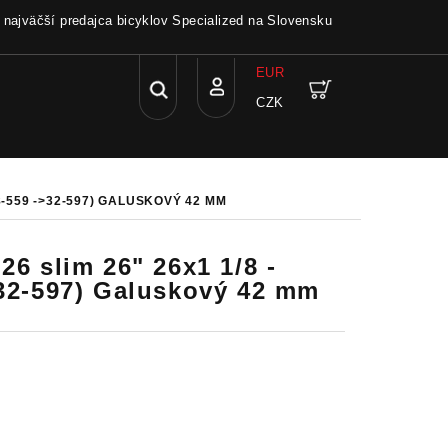
a najväčší predajca bicyklov Specialized na Slovensku
EUR
Hľadať
Nákupný
CZK
Prihlásenie
košík
28-559 ->32-597) GALUSKOVÝ 42 MM
26 slim 26" 26x1 1/8 -
>32-597) Galuskový 42 mm