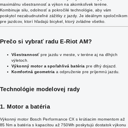
maximálnu všestrannosť a výkon na akomkoľvek teréne.
Kombinuje silu, odolnosť a pokročilé technológie, aby vám
poskytol nezabudnuteľné zážitky z jazdy. Je ideálnym spoločníkom
pre jazdcov, ktorí hľadajú bicykel, ktorý zvládne všetko.
Prečo si vybrať radu E-Riot AM?
Všestrannosť
pre jazdu v meste, v teréne aj na dlhých
výletoch.
Výkonný motor a spoľahlivá batéria
pre dlhý dojazd.
Komfortná geometria
a odpruženie pre príjemnú jazdu.
Technológie modelovej rady
1. Motor a batéria
Výkonný motor Bosch Performance CX s krútiacim momentom až
85 Nm a batéria s kapacitou až 750Wh poskytujú dostatok výkonu