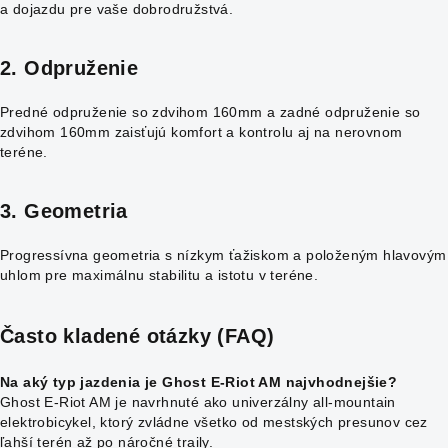
a dojazdu pre vaše dobrodružstvá.
2. Odpruženie
Predné odpruženie so zdvihom 160mm a zadné odpruženie so
zdvihom 160mm zaisťujú komfort a kontrolu aj na nerovnom
teréne.
3. Geometria
Progressívna geometria s nízkym ťažiskom a položeným hlavovým
uhlom pre maximálnu stabilitu a istotu v teréne.
Často kladené otázky (FAQ)
Na aký typ jazdenia je Ghost E-Riot AM najvhodnejšie?
Ghost E-Riot AM je navrhnuté ako univerzálny all-mountain
elektrobicykel, ktorý zvládne všetko od mestských presunov cez
ľahší terén až po náročné traily.