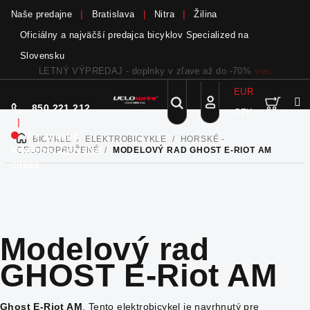
Naše predajne
Bratislava
Nitra
Žilina
Oficiálny a najväčší predajca bicyklov Specialized na
Slovensku
Bicykle a elektrobicykle SCOTT teraz skladom
viac
EUR
Nák
Hľadať
850 221 212
CZK
Prejsť
Prihlásenie
|
na
Nie sme pri
BICYKLE
/
ELEKTROBICYKLE
/
HORSKÉ -
DOMOV
obsah
koší
telefóne.
Zanechať
CELOODPRUŽENÉ
/
MODELOVÝ RAD GHOST E-RIOT AM
odkaz
Modelový rad
GHOST E-Riot AM
Ghost E-Riot AM
. Tento elektrobicykel je navrhnutý pre