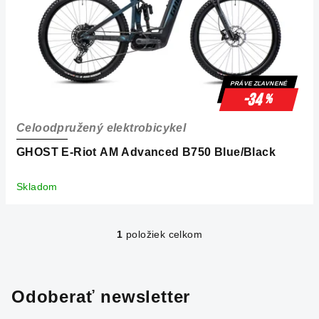
o
d
u
k
PRÁVE ZĽAVNENÉ
t
-34
%
o
Celoodpružený elektrobicykel
v
GHOST E-Riot AM Advanced B750 Blue/Black
Skladom
1
položiek celkom
O
v
l
á
Odoberať newsletter
d