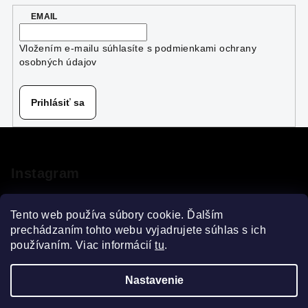
a
EMAIL
c
i
Vložením e-mailu súhlasíte s
podmienkami ochrany
e
osobných údajov
p
r
v
Prihlásiť sa
k
y
Z
v
á
ý
p
Instagram
p
ä
i
s
t
Tento web používa súbory cookie. Ďalším
u
i
prechádzaním tohto webu vyjadrujete súhlas s ich
používaním. Viac informácií
tu
.
e
Sledovať na Instagrame
Nastavenie
Copyright 2026
VELOsprint
. Všetky práva vyhradené.