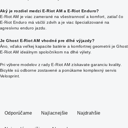
Aký je rozdiel medzi E-Riot AM a E-Riot Enduro?
E-Riot AM je viac zamerané na všestrannosť a komfort, zatiaľ čo
E-Riot Enduro má väčší zdvih a je viac špecializované na
agresívnu enduro jazdu.
Je Ghost E-Riot AM vhodné pre dlhé výjazdy?
Áno, vďaka veľkej kapacite batérie a komfortnej geometrii je Ghost
E-Riot AM ideálnym spoločníkom na dlhé výlety.
Pri výbere modelov z rady E-Riot AM získavate garanciu kvality.
Bicykle sú odborne zostavené a ponúkame komplexný servis
Velosprint.
R
a
Odporúčame
Najlacnejšie
Najdrahšie
d