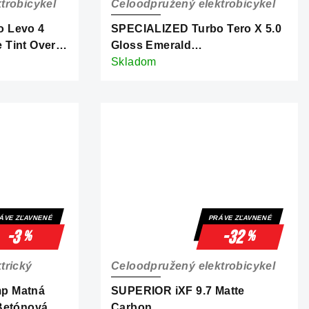
trobicykel
Celoodpružený elektrobicykel
 Levo 4
SPECIALIZED Turbo Tero X 5.0
 Tint Over
Gloss Emerald
avy
Metallic/Dolomite Metallic
Skladom
ÁVE ZĽAVNENÉ
PRÁVE ZĽAVNENÉ
-3
-32
%
%
trický
Celoodpružený elektrobicykel
p Matná
SUPERIOR iXF 9.7 Matte
Betónová
Carbon