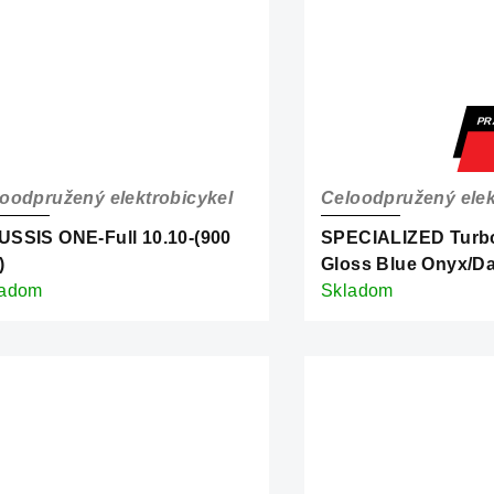
PR
oodpružený elektrobicykel
Celoodpružený elek
SSIS ONE-Full 10.10-(900
SPECIALIZED Turbo
)
Gloss Blue Onyx/D
ladom
Navy/Birch
Skladom