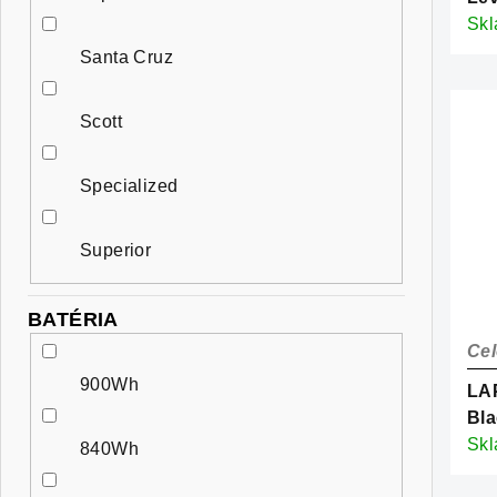
Ca
Sk
Santa Cruz
Scott
Specialized
Superior
BATÉRIA
Cel
900Wh
LAP
Bla
Sk
840Wh