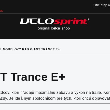
Oficiálny 
iac
/
MODELOVÝ RAD GIANT TRANCE E+
T Trance E+
jazdcov, ktorí hľadajú maximálnu zábavu a výkon na traile. 
dy. Je ideálnym spoločníkom pre tých, ktorí chcú objavovať 