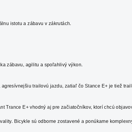
lnu istotu a zábavu v zákrutách.
ka zábavu, agilitu a spoľahlivý výkon.
resívnejšiu trailovú jazdu, zatiaľ čo Stance E+ je tiež trail
nt Trance E+ vhodný aj pre začiatočníkov, ktorí chcú objavov
vality. Bicykle sú odborne zostavené a ponúkame komplexný 