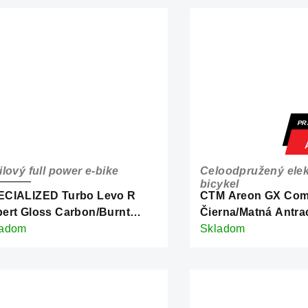
PR
ilový full power e-bike
Celoodpružený elek
bicykel
ECIALIZED Turbo Levo R
CTM Areon GX Co
ert Gloss Carbon/Burnt
Čierna/Matná Antra
d Metallic
ladom
Skladom