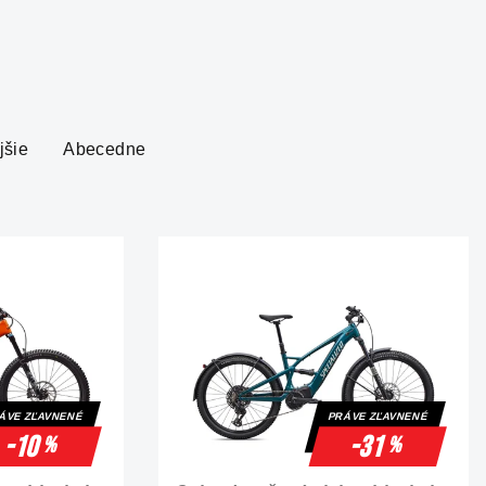
jšie
Abecedne
ÁVE ZĽAVNENÉ
PRÁVE ZĽAVNENÉ
-10
-31
%
%