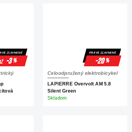
ÁVE ZĽAVNENÉ
PRÁVE ZĽAVNENÉ
-3
-20
%
%
až
trický
Celoodpružený elektrobicykel
mp
LAPIERRE Overvolt AM 5.8
citová
Silent Green
Skladom