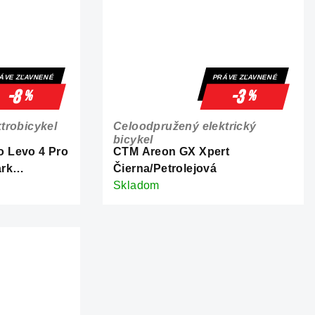
ÁVE ZĽAVNENÉ
PRÁVE ZĽAVNENÉ
-8
-3
%
%
trobicykel
Celoodpružený elektrický
bicykel
 Levo 4 Pro
CTM Areon GX Xpert
ark
Čierna/Petrolejová
Skladom