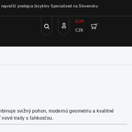
a najväčší predajca bicyklov Specialized na Slovensku
EUR
Hľadať
Nákupný
CZK
Prihlásenie
košík
Kombinuje svižný pohon, modernú geometriu a kvalitné
nové traily s ľahkosťou.