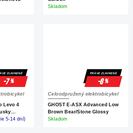
Skladom
ÁVE ZĽAVNENÉ
PRÁVE ZĽAVNENÉ
-7
-8
%
%
trobicykel
Celoodpružený elektrobicykel
 Levo 4
GHOST E-ASX Advanced Low
Dusky
Brown Bear/Stone Glossy
ic
e 5-14 dní)
Skladom