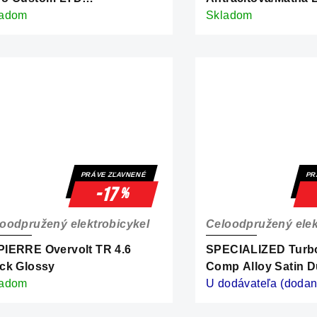
rbon/Chrome
ladom
Skladom
PRÁVE ZĽAVNENÉ
PR
-17
%
oodpružený elektrobicykel
Celoodpružený elek
IERRE Overvolt TR 4.6
SPECIALIZED Turbo
ck Glossy
Comp Alloy Satin 
ladom
Pink/Cypress Metall
U dodávateľa (dodani