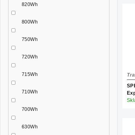
820Wh
800Wh
750Wh
720Wh
715Wh
Tra
SP
710Wh
Exp
Gol
Sk
700Wh
630Wh