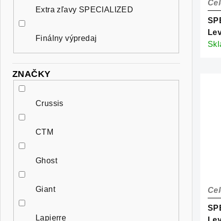
o
Cel
r
Extra zľavy SPECIALIZED
d
SP
o
Lev
u
Finálny výpredaj
d
Whi
Sk
k
u
t
ZNAČKY
k
o
t
Crussis
v
o
CTM
v
Ghost
Giant
Cel
SP
Lapierre
Le