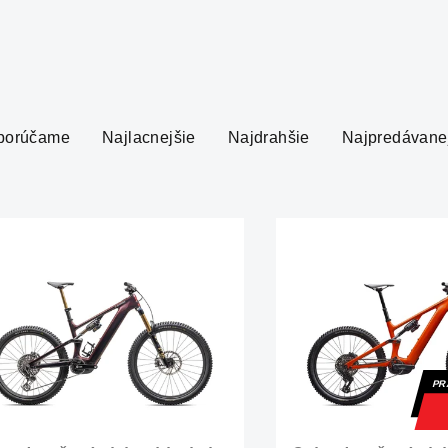
porúčame
Najlacnejšie
Najdrahšie
Najpredávane
PR