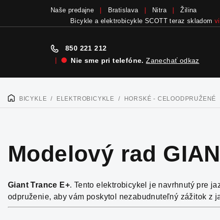
Naše predajne
Bratislava
Nitra
Žilina
Bicykle a elektrobicykle SCOTT teraz skladom
v
850 221 212
|
Nie sme pri telefóne.
Zanechať odkaz
Prejsť
na
BICYKLE
/
ELEKTROBICYKLE
/
HORSKÉ - CELOODPRUŽENÉ
DOMOV
obsah
Modelový rad GIAN
Giant Trance E+
. Tento elektrobicykel je navrhnutý pre 
odpruženie, aby vám poskytol nezabudnuteľný zážitok z jaz