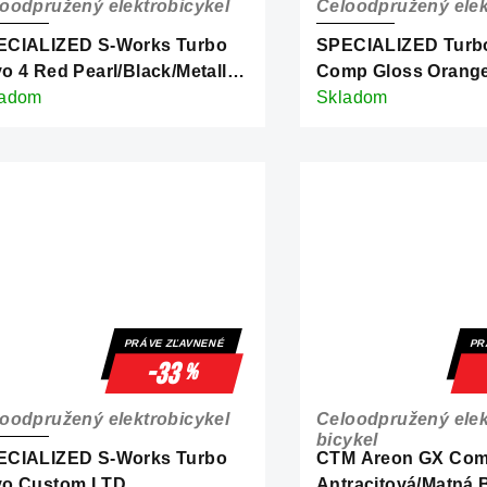
oodpružený elektrobicykel
Celoodpružený elek
ECIALIZED S-Works Turbo
SPECIALIZED Turbo
o 4 Red Pearl/Black/Metallic
Comp Gloss Orange
te Silver
ladom
Silver Dust/Dark N
Skladom
PRÁVE ZĽAVNENÉ
PR
-33
%
oodpružený elektrobicykel
Celoodpružený elek
bicykel
ECIALIZED S-Works Turbo
CTM Areon GX Com
vo Custom LTD
Antracitová/Matná 