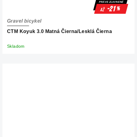
PRÁVE ZĽAVNENÉ
-21
%
až
Gravel bicykel
CTM Koyuk 3.0 Matná Čierna/Lesklá Čierna
Skladom