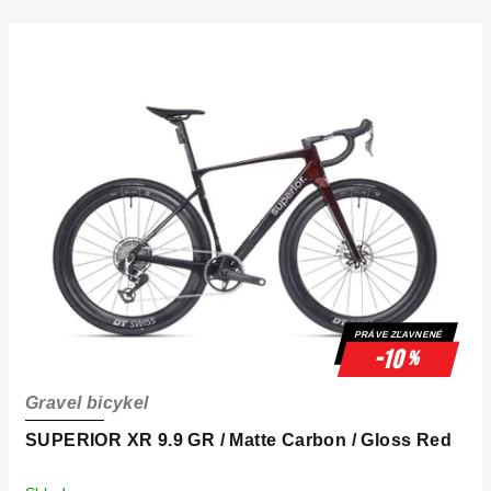
V
ý
p
i
s
p
r
o
d
u
k
PRÁVE ZĽAVNENÉ
t
-10
%
o
Gravel bicykel
v
SUPERIOR XR 9.9 GR / Matte Carbon / Gloss Red