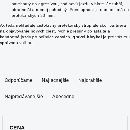
navrhnutý na agresívnu, hodinovú jazdu v blate. Je tuhší,
obratnejší a menej pohodlný. Priestupnosť je obmedzená na
pretekárskych 33 mm.
Ak teda nehľadáte čistokrvný pretekársky stroj, ale skôr partnera
na objavovanie nových ciest, rýchle presuny po asfalte a
komfortné jazdy po poľných cestách,
gravel bicykel
je pre vás tou
správnou voľbou.
R
a
Odporúčame
Najlacnejšie
Najdrahšie
d
e
Najpredávanejšie
Abecedne
n
i
e
p
CENA