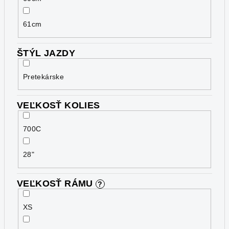
61cm
ŠTÝL JAZDY
Pretekárske
VEĽKOSŤ KOLIES
700C
28"
VEĽKOSŤ RÁMU
?
XS