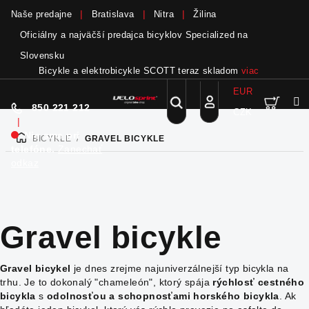
Naše predajne
Bratislava
Nitra
Žilina
Oficiálny a najväčší predajca bicyklov Specialized na
Slovensku
Bicykle a elektrobicykle SCOTT teraz skladom
viac
EUR
Nák
Hľadať
850 221 212
CZK
Prejsť
Prihlásenie
|
na
Nie sme pri
BICYKLE
/
GRAVEL BICYKLE
DOMOV
obsah
koší
telefóne.
Zanechať
odkaz
Gravel bicykle
Gravel bicykel
je dnes zrejme najuniverzálnejší typ bicykla na
trhu. Je to dokonalý "chameleón", ktorý spája
rýchlosť cestného
bicykla
s
odolnosťou a schopnosťami horského bicykla
. Ak