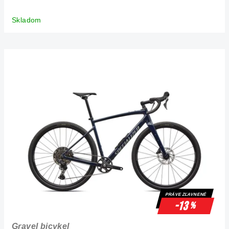
Skladom
PRÁVE ZĽAVNENÉ
-13
%
Gravel bicykel