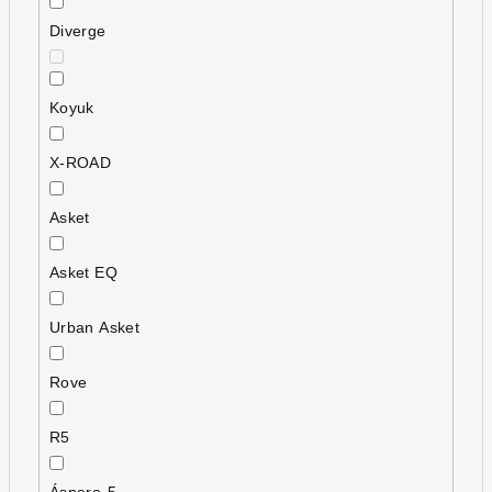
Diverge
Koyuk
X-ROAD
Asket
Asket EQ
Urban Asket
Rove
R5
Áspero-5