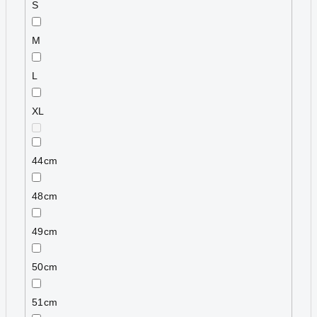
S
M
L
XL
44cm
48cm
49cm
50cm
51cm