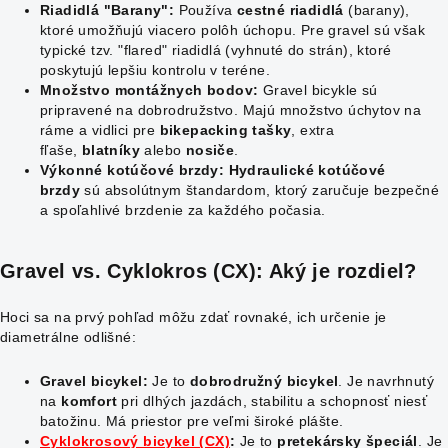
Riadidlá "Barany":
Používa
cestné riadidlá
(barany),
ktoré umožňujú viacero polôh úchopu. Pre gravel sú však
typické tzv. "flared" riadidlá (vyhnuté do strán), ktoré
poskytujú lepšiu kontrolu v teréne.
Množstvo montážnych bodov:
Gravel bicykle sú
pripravené na dobrodružstvo. Majú množstvo úchytov na
ráme a vidlici pre
bikepacking tašky
, extra
fľaše,
blatníky
alebo
nosiče
.
Výkonné kotúčové brzdy:
Hydraulické kotúčové
brzdy
sú absolútnym štandardom, ktorý zaručuje bezpečné
a spoľahlivé brzdenie za každého počasia.
Gravel
vs.
Cyklokros (CX)
: Aký je rozdiel?
Hoci sa na prvý pohľad môžu zdať rovnaké, ich určenie je
diametrálne odlišné:
Gravel bicykel:
Je to
dobrodružný bicykel
. Je navrhnutý
na
komfort
pri dlhých jazdách, stabilitu a schopnosť niesť
batožinu. Má priestor pre veľmi široké plášte.
Cyklokrosový bicykel (CX)
:
Je to
pretekársky špeciál
. Je