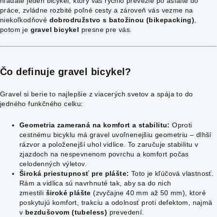
hľadáte jeden bicykel, ktorý vás rýchlo prevezie po asfalte do
práce, zvládne rozbité poľné cesty a zároveň vás vezme na
niekoľkodňové
dobrodružstvo s batožinou (bikepacking)
,
potom je
gravel bicykel
presne pre vás.
Čo definuje
gravel bicykel
?
Gravel si berie to najlepšie z viacerých svetov a spája to do
jedného funkčného celku:
Geometria zameraná na komfort a stabilitu:
Oproti
cestnému bicyklu má gravel uvoľnenejšiu geometriu – dlhší
rázvor a položenejší uhol vidlice. To zaručuje stabilitu v
zjazdoch na nespevnenom povrchu a komfort počas
celodenných výletov.
Široká priestupnosť pre plášte:
Toto je kľúčová vlastnosť.
Rám a vidlica sú navrhnuté tak, aby sa do nich
zmestili
široké plášte
(zvyčajne 40 mm až 50 mm), ktoré
poskytujú komfort, trakciu a odolnosť proti defektom, najmä
v
bezdušovom (tubeless)
prevedení.