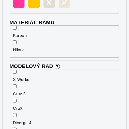
MATERIÁL RÁMU
Karbón
Hliník
MODELOVÝ RAD
?
S-Works
Crux 5
CruX
Diverge 4