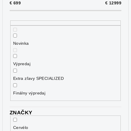
€
699
€
12999
r
o
d
u
k
Novinka
t
o
v
Výpredaj
Extra zľavy SPECIALIZED
Finálny výpredaj
ZNAČKY
Cervélo