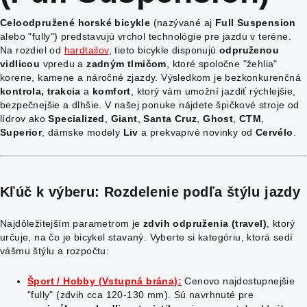
Celoodpružené horské bicykle
(nazývané aj
Full Suspension
alebo "fully") predstavujú vrchol technológie pre jazdu v teréne.
Na rozdiel od
hardtailov
, tieto bicykle disponujú
odpruženou
vidlicou
vpredu a
zadným tlmičom
, ktoré spoločne "žehlia"
korene, kamene a náročné zjazdy. Výsledkom je bezkonkurenčná
kontrola, trakcia
a
komfort
, ktorý vám umožní jazdiť rýchlejšie,
bezpečnejšie a dlhšie. V našej ponuke nájdete špičkové stroje od
lídrov ako
Specialized
,
Giant
,
Santa Cruz
,
Ghost
,
CTM
,
Superior
, dámske modely
Liv
a prekvapivé novinky od
Cervélo
.
Kľúč k výberu: Rozdelenie podľa štýlu jazdy
Najdôležitejším parametrom je
zdvih odpruženia (travel)
, ktorý
určuje, na čo je bicykel stavaný. Vyberte si kategóriu, ktorá sedí
vášmu štýlu a rozpočtu:
Šport / Hobby (Vstupná brána):
Cenovo najdostupnejšie
"fully" (zdvih cca 120-130 mm). Sú navrhnuté pre