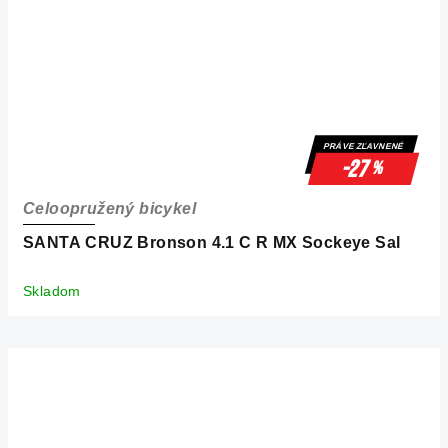
PRÁVE ZĽAVNENÉ
-27
%
Celoopružený bicykel
SANTA CRUZ Bronson 4.1 C R MX Sockeye Sal
Skladom