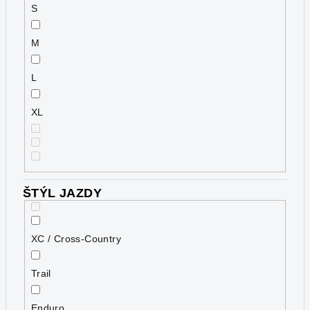
S
M
L
XL
ŠTÝL JAZDY
XC / Cross-Country
Trail
Enduro