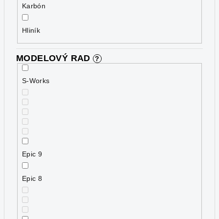
Karbón
Hliník
MODELOVÝ RAD
?
S-Works
Epic 9
Epic 8