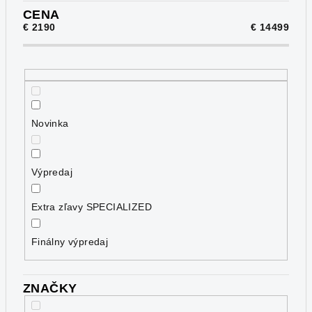
p
CENA
€
2190
€
14499
r
o
d
u
k
Novinka
t
o
v
Výpredaj
Extra zľavy SPECIALIZED
Finálny výpredaj
ZNAČKY