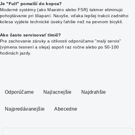
Je "Full" pomalší do kopca?
Moderné systémy (ako Maestro alebo FSR) takmer eliminujú
pohojdávanie pri šliapaní. Navyše, vďaka lepšej trakcii zadného
kolesa vyjdete technické úseky ľahšie než na pevnom bicykli.
Ako často servisovať tlmič?
Pre zachovanie záruky a citlivosti odporúčame "malý servis"
(výmena tesnení a oleja) aspoň raz ročne alebo po 50-100
hodinách jazdy.
R
a
Odporúčame
Najlacnejšie
Najdrahšie
d
e
Najpredávanejšie
Abecedne
n
i
e