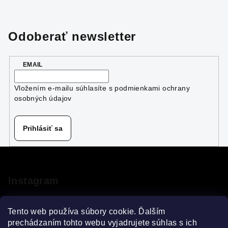
v
l
á
Odoberať newsletter
d
a
EMAIL
c
i
Vložením e-mailu súhlasíte s
podmienkami ochrany
e
osobných údajov
p
r
v
Prihlásiť sa
k
y
Z
v
á
ý
p
Instagram
p
ä
i
s
t
Tento web používa súbory cookie. Ďalším
u
i
prechádzaním tohto webu vyjadrujete súhlas s ich