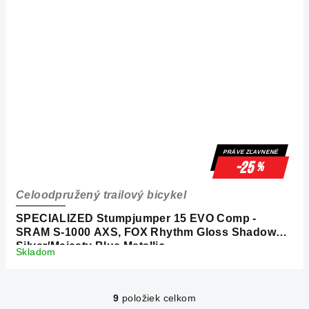
PRÁVE ZĽAVNENÉ
-25
%
Celoodpružený trailový bicykel
SPECIALIZED Stumpjumper 15 EVO Comp -
SRAM S-1000 AXS, FOX Rhythm Gloss Shadow
Silver/Majesty Blue Metallic
Skladom
9
položiek celkom
O