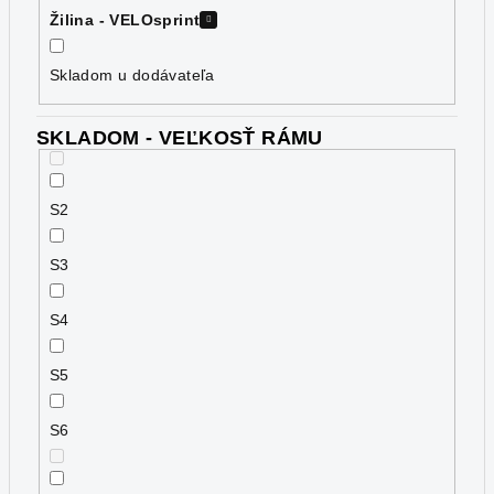
Žilina - VELOsprint
Skladom u dodávateľa
SKLADOM - VEĽKOSŤ RÁMU
S2
S3
S4
S5
S6