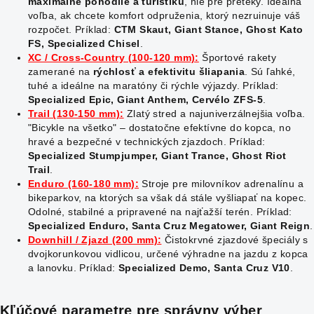
maximálne pohodlie a turistiku
, nie pre preteky. Ideálna
voľba, ak chcete komfort odpruženia, ktorý nezruinuje váš
rozpočet. Príklad:
CTM Skaut, Giant Stance, Ghost Kato
FS, Specialized Chisel
.
XC / Cross-Country (100-120 mm):
Športové rakety
zamerané na
rýchlosť a efektivitu šliapania
. Sú ľahké,
tuhé a ideálne na maratóny či rýchle výjazdy. Príklad:
Specialized Epic, Giant Anthem, Cervélo ZFS-5
.
Trail (130-150 mm):
Zlatý stred a najuniverzálnejšia voľba.
"Bicykle na všetko" – dostatočne efektívne do kopca, no
hravé a bezpečné v technických zjazdoch. Príklad:
Specialized Stumpjumper, Giant Trance, Ghost Riot
Trail
.
Enduro (160-180 mm):
Stroje pre milovníkov adrenalínu a
bikeparkov, na ktorých sa však dá stále vyšliapať na kopec.
Odolné, stabilné a pripravené na najťažší terén. Príklad:
Specialized Enduro, Santa Cruz Megatower, Giant Reign
.
Downhill / Zjazd (200 mm):
Čistokrvné zjazdové špeciály s
dvojkorunkovou vidlicou, určené výhradne na jazdu z kopca
a lanovku. Príklad:
Specialized Demo, Santa Cruz V10
.
Kľúčové parametre pre správny výber