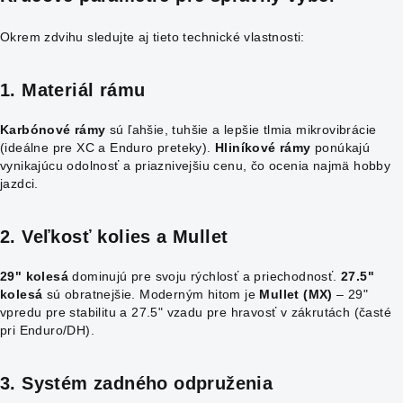
Okrem zdvihu sledujte aj tieto technické vlastnosti:
1. Materiál rámu
Karbónové rámy
sú ľahšie, tuhšie a lepšie tlmia mikrovibrácie
(ideálne pre XC a Enduro preteky).
Hliníkové rámy
ponúkajú
vynikajúcu odolnosť a priaznivejšiu cenu, čo ocenia najmä hobby
jazdci.
2. Veľkosť kolies a Mullet
29" kolesá
dominujú pre svoju rýchlosť a priechodnosť.
27.5"
kolesá
sú obratnejšie. Moderným hitom je
Mullet (MX)
– 29"
vpredu pre stabilitu a 27.5" vzadu pre hravosť v zákrutách (časté
pri Enduro/DH).
3. Systém zadného odpruženia