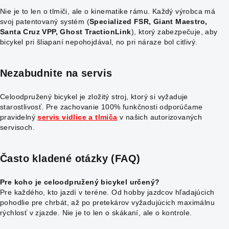
Nie je to len o tlmiči, ale o kinematike rámu. Každý výrobca má
svoj patentovaný systém (
Specialized FSR, Giant Maestro,
Santa Cruz VPP, Ghost TractionLink
), ktorý zabezpečuje, aby
bicykel pri šliapaní nepohojdával, no pri náraze bol citlivý.
Nezabudnite na servis
Celoodpružený bicykel je zložitý stroj, ktorý si vyžaduje
starostlivosť. Pre zachovanie 100% funkčnosti odporúčame
pravidelný
servis vidlice a tlmiča
v našich autorizovaných
servisoch.
Často kladené otázky (FAQ)
Pre koho je celoodpružený bicykel určený?
Pre každého, kto jazdí v teréne. Od hobby jazdcov hľadajúcich
pohodlie pre chrbát, až po pretekárov vyžadujúcich maximálnu
rýchlosť v zjazde. Nie je to len o skákaní, ale o kontrole.