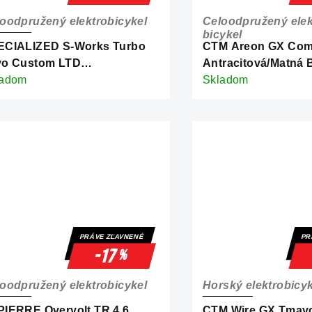
oodpružený elektrobicykel
Celoodpružený elek
bicykel
ECIALIZED S-Works Turbo
CTM Areon GX Com
vo Custom LTD
Antracitová/Matná 
rbon/Chrome
ladom
Skladom
PRÁVE ZĽAVNENÉ
PR
-17
%
oodpružený elektrobicykel
Horský elektrobicyk
IERRE Overvolt TR 4.6
CTM Wire GX Tmav