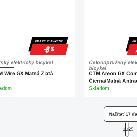
PRÁVE ZĽAVNENÉ
PR
-8
%
ský elektrický bicykel
Celoodpružený elek
bicykel
 Wire GX Matná Zlatá
CTM Areon GX Co
Čierna/Matná Antra
ladom
Skladom
Načítať 17 ďa
S
1
25
t
O