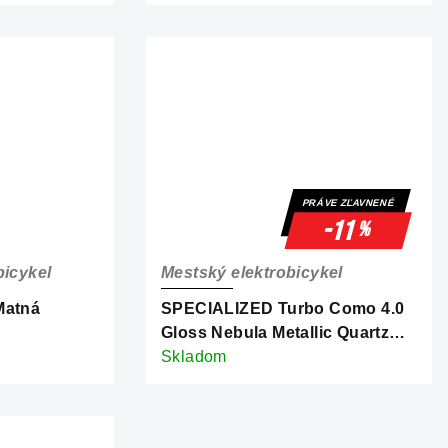
PRÁVE ZĽAVNENÉ
-11
%
bicykel
Mestský elektrobicykel
Matná
SPECIALIZED Turbo Como 4.0
Gloss Nebula Metallic Quartz
Metallic Dry Impsto/Mauve
Skladom
Metallic/Satin Silver Reflective