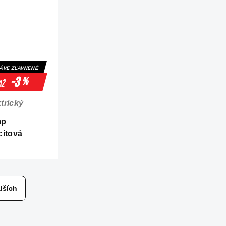
ÁVE ZĽAVNENÉ
-3
%
až
trický
mp
citová
lších