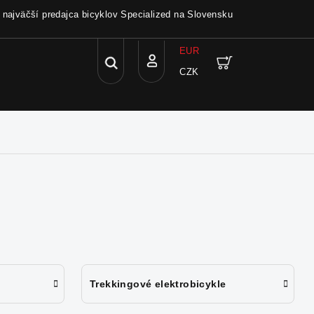
a najväčší predajca bicyklov Specialized na Slovensku
EUR
Hľadať
Nákupný
CZK
Prihlásenie
košík
Trekkingové elektrobicykle