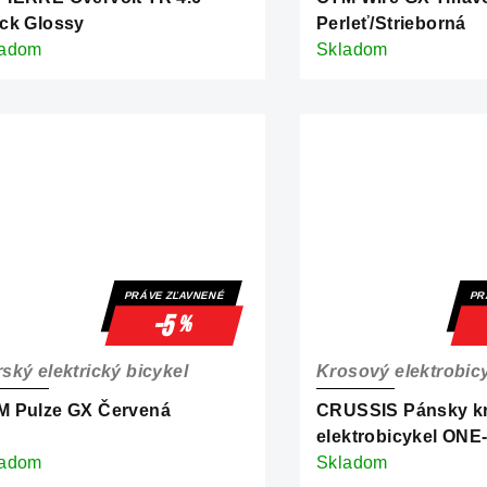
ck Glossy
Perleť/Strieborná
ladom
Skladom
PRÁVE ZĽAVNENÉ
PR
-5
%
ský elektrický bicykel
Krosový elektrobic
M Pulze GX Červená
CRUSSIS Pánsky k
elektrobicykel ONE
ladom
Skladom