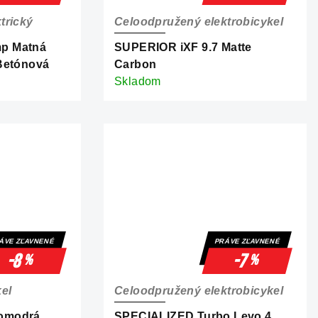
trický
Celoodpružený elektrobicykel
p Matná
SUPERIOR iXF 9.7 Matte
Betónová
Carbon
Skladom
ÁVE ZĽAVNENÉ
PRÁVE ZĽAVNENÉ
-8
-7
%
%
el
Celoodpružený elektrobicykel
omodrá
SPECIALIZED Turbo Levo 4