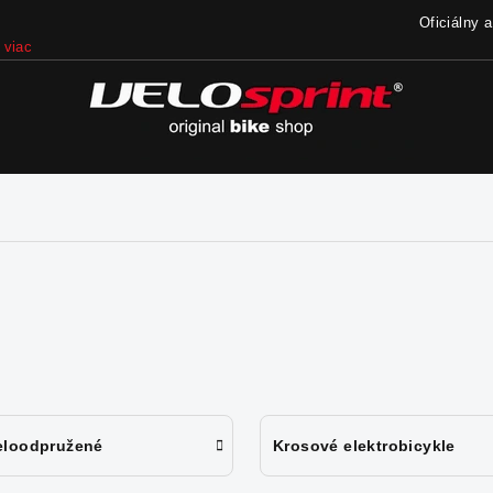
Oficiálny 
viac
eloodpružené
Krosové elektrobicykle