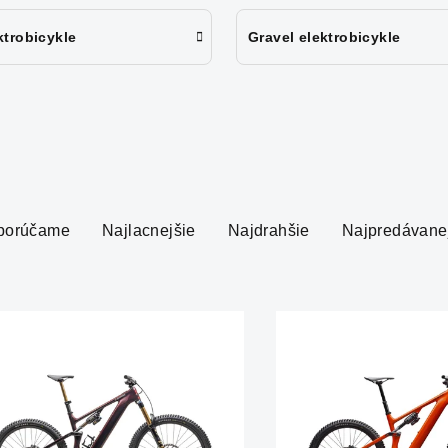
ktrobicykle
Gravel elektrobicykle
porúčame
Najlacnejšie
Najdrahšie
Najpredávane