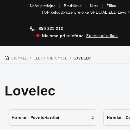
Naše predajne
Bratislava
Nitra
Žilina
TOP celoodpružený e-bike SPECIALIZED Levo 4
850 221 212
|
Nie sme pri telefóne.
Zanechať odkaz
Prejsť
na
BICYKLE
/
ELEKTROBICYKLE
/
LOVELEC
DOMOV
obsah
Lovelec
Horské - Pevné/Hardtail
Horské - C