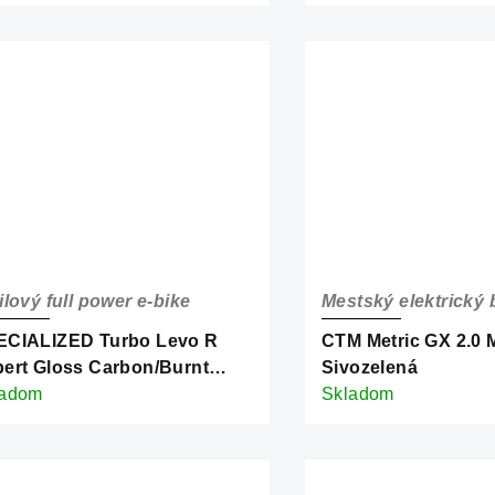
ilový full power e-bike
Mestský elektrický 
ECIALIZED Turbo Levo R
CTM Metric GX 2.0 
ert Gloss Carbon/Burnt
Sivozelená
d Metallic
ladom
Skladom