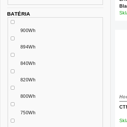
Bla
Sk
BATÉRIA
900Wh
894Wh
840Wh
820Wh
800Wh
Hor
CT
750Wh
Sk