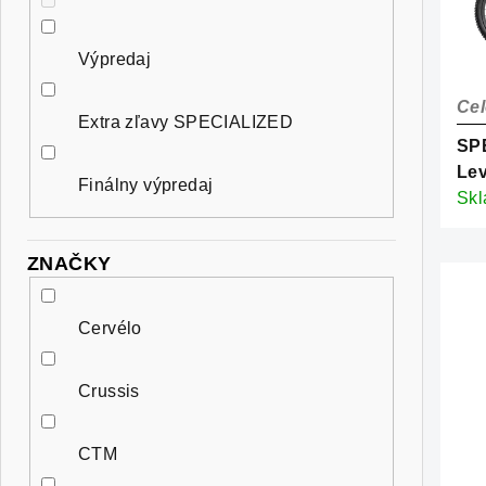
e
p
s
l
r
Výpredaj
p
o
Cel
r
Extra zľavy SPECIALIZED
d
SP
o
Lev
u
Finálny výpredaj
d
Whi
Sk
k
u
t
ZNAČKY
k
o
t
Cervélo
v
o
Crussis
v
CTM