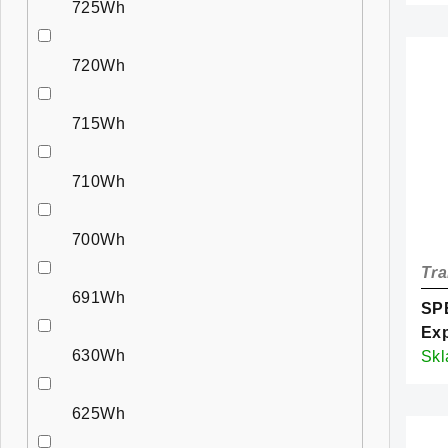
725Wh
720Wh
715Wh
710Wh
700Wh
Tra
691Wh
SP
Exp
630Wh
Gol
Sk
625Wh