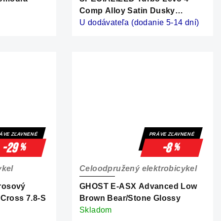
Comp Alloy Satin Dusky
Pink/Cypress Metallic
U dodávateľa (dodanie 5-14 dní)
ÁVE ZĽAVNENÉ
PRÁVE ZĽAVNENÉ
-29
-8
%
%
ykel
Celoodpružený elektrobicykel
rosový
GHOST E-ASX Advanced Low
-Cross 7.8-S
Brown Bear/Stone Glossy
Skladom