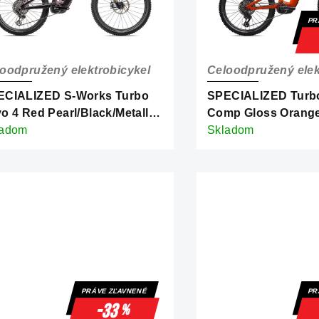
PR
oodpružený elektrobicykel
Celoodpružený elek
ECIALIZED S-Works Turbo
SPECIALIZED Turbo
o 4 Red Pearl/Black/Metallic
Comp Gloss Orange
te Silver
ladom
Silver Dust/Dark N
Skladom
PRÁVE ZĽAVNENÉ
PR
-33
%