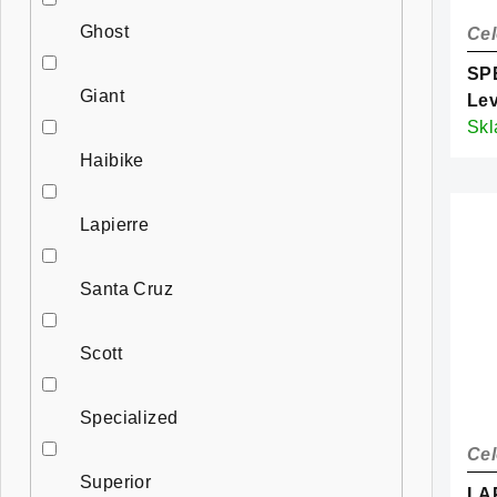
Ghost
Cel
SP
Giant
Le
Ca
Sk
Haibike
Lapierre
Santa Cruz
Scott
Specialized
Cel
Superior
LAP