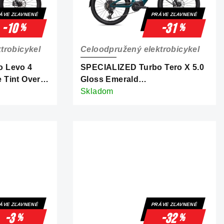
ÁVE ZĽAVNENÉ
PRÁVE ZĽAVNENÉ
-10
-31
%
%
trobicykel
Celoodpružený elektrobicykel
 Levo 4
SPECIALIZED Turbo Tero X 5.0
 Tint Over
Gloss Emerald
avy
Metallic/Dolomite Metallic
Skladom
ÁVE ZĽAVNENÉ
PRÁVE ZĽAVNENÉ
-3
-32
%
%