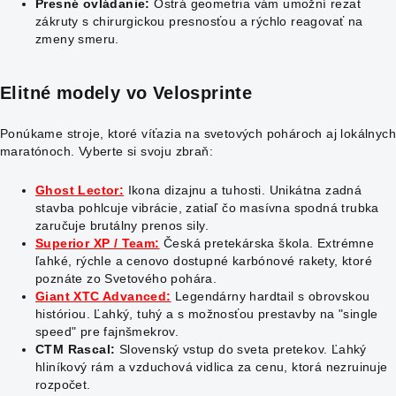
Presné ovládanie:
Ostrá geometria vám umožní rezať
zákruty s chirurgickou presnosťou a rýchlo reagovať na
zmeny smeru.
Elitné modely vo Velosprinte
Ponúkame stroje, ktoré víťazia na svetových pohároch aj lokálnych
maratónoch. Vyberte si svoju zbraň:
Ghost Lector:
Ikona dizajnu a tuhosti. Unikátna zadná
stavba pohlcuje vibrácie, zatiaľ čo masívna spodná trubka
zaručuje brutálny prenos sily.
Superior XP / Team:
Česká pretekárska škola. Extrémne
ľahké, rýchle a cenovo dostupné karbónové rakety, ktoré
poznáte zo Svetového pohára.
Giant XTC Advanced:
Legendárny hardtail s obrovskou
históriou. Ľahký, tuhý a s možnosťou prestavby na "single
speed" pre fajnšmekrov.
CTM Rascal:
Slovenský vstup do sveta pretekov. Ľahký
hliníkový rám a vzduchová vidlica za cenu, ktorá nezruinuje
rozpočet.