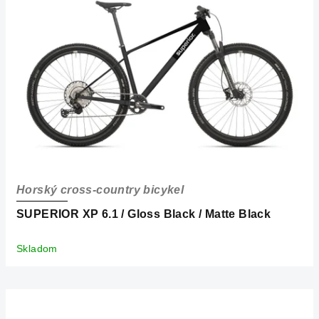
i
s
p
r
o
d
u
k
t
o
Horský cross-country bicykel
v
SUPERIOR XP 6.1 / Gloss Black / Matte Black
Skladom