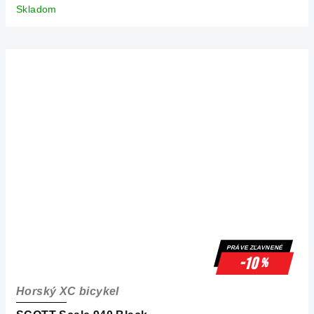
Skladom
PRÁVE ZĽAVNENÉ
-10
%
Horský XC bicykel