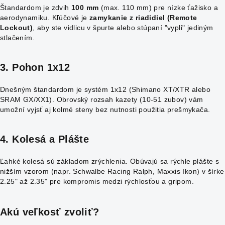
Štandardom je zdvih
100 mm
(max. 110 mm) pre nízke ťažisko a
aerodynamiku. Kľúčové je
zamykanie z riadidiel (Remote
Lockout)
, aby ste vidlicu v špurte alebo stúpaní "vypli" jediným
stlačením.
3. Pohon 1x12
Dnešným štandardom je systém 1x12 (Shimano XT/XTR alebo
SRAM GX/XX1). Obrovský rozsah kazety (10-51 zubov) vám
umožní vyjsť aj kolmé steny bez nutnosti použitia prešmykača.
4. Kolesá a Plášte
Ľahké kolesá sú základom zrýchlenia. Obúvajú sa rýchle plášte s
nižším vzorom (napr. Schwalbe Racing Ralph, Maxxis Ikon) v šírke
2.25" až 2.35" pre kompromis medzi rýchlosťou a gripom.
Akú veľkosť zvoliť?