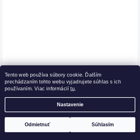
Tento web používa súbory cookie. Ďalším
prechádzaním tohto webu vyjadrujete súhlas s ich
PRÁVE ZĽAVNENÉ
používaním. Viac informácií
tu
.
-5
%
Nastavenie
Horský cross-country bicykel
GHOST Lector Universal Slate Grey/Whispering
Grey Glossy
FILTROVAŤ
Odmietnuť
Súhlasím
Skladom