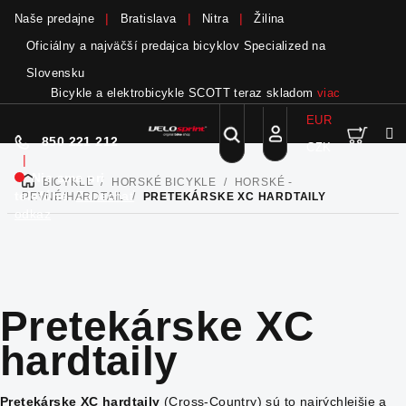
Naše predajne
Bratislava
Nitra
Žilina
Oficiálny a najväčší predajca bicyklov Specialized na
Slovensku
Bicykle a elektrobicykle SCOTT teraz skladom
viac
EUR
Nák
Hľadať
850 221 212
CZK
Prejsť
Prihlásenie
|
na
Nie sme pri
BICYKLE
/
HORSKÉ BICYKLE
/
HORSKÉ -
DOMOV
obsah
koší
telefóne.
Zanechať
PEVNÉ/HARDTAIL
/
PRETEKÁRSKE XC HARDTAILY
odkaz
Pretekárske XC
hardtaily
Pretekárske XC hardtaily
(Cross-Country) sú to najrýchlejšie a