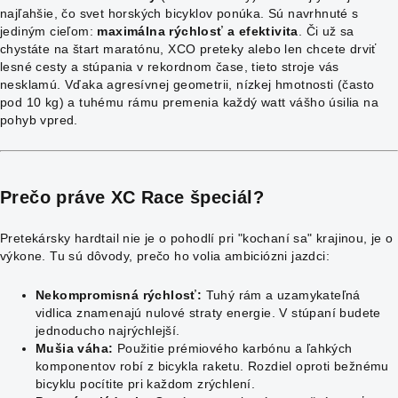
najľahšie, čo svet horských bicyklov ponúka. Sú navrhnuté s
jediným cieľom:
maximálna rýchlosť a efektivita
. Či už sa
chystáte na štart maratónu, XCO preteky alebo len chcete drviť
lesné cesty a stúpania v rekordnom čase, tieto stroje vás
nesklamú. Vďaka agresívnej geometrii, nízkej hmotnosti (často
pod 10 kg) a tuhému rámu premenia každý watt vášho úsilia na
pohyb vpred.
Prečo práve XC Race špeciál?
Pretekársky hardtail nie je o pohodlí pri "kochaní sa" krajinou, je o
výkone. Tu sú dôvody, prečo ho volia ambiciózni jazdci:
Nekompromisná rýchlosť:
Tuhý rám a uzamykateľná
vidlica znamenajú nulové straty energie. V stúpaní budete
jednoducho najrýchlejší.
Mušia váha:
Použitie prémiového karbónu a ľahkých
komponentov robí z bicykla raketu. Rozdiel oproti bežnému
bicyklu pocítite pri každom zrýchlení.