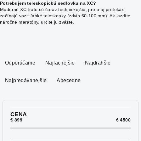
Potrebujem teleskopickú sedlovku na XC?
Moderné XC trate sú čoraz technickejšie, preto aj pretekári
začínajú voziť ľahké teleskopky (zdvih 60-100 mm). Ak jazdíte
náročné maratóny, určite ju zvážte.
R
a
Odporúčame
Najlacnejšie
Najdrahšie
d
e
Najpredávanejšie
Abecedne
n
i
e
p
CENA
€
899
€
4500
r
o