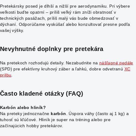
Pretekársky posed je dlhší a nižší pre aerodynamiku. Pri výbere
veľkosti buďte opatrní – príliš veľký rám zníži obratnosť v
technických pasážach, príliš malý vás bude obmedzovať v
dýchaní. Odporúčame vyskúšať alebo konzultovať presne podľa
vašej výšky.
Nevyhnutné doplnky pre pretekára
Na pretekoch rozhodujú detaily. Nezabudnite na
nášľapné pedále
(SPD) pre efektívny kruhový záber a ľahkú, dobre odvetranú
XC
prilbu
.
Často kladené otázky (FAQ)
Karbón alebo hliník?
Na preteky jednoznačne
karbón
. Úspora váhy (často aj 1 kg) a
tuhosť sú kľúčové. Hliník je super na tréning alebo pre
začínajúcich hobby pretekárov.