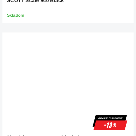
SCOTT Scale 940 Black
Skladom
PRÁVE ZĽAVNENÉ
-13
%