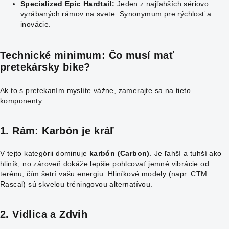
Specialized Epic Hardtail:
Jeden z najľahších sériovo
vyrábaných rámov na svete. Synonymum pre rýchlosť a
inovácie.
Technické minimum: Čo musí mať
pretekársky bike?
Ak to s pretekaním myslíte vážne, zamerajte sa na tieto
komponenty:
1. Rám: Karbón je kráľ
V tejto kategórii dominuje
karbón (Carbon)
. Je ľahší a tuhší ako
hliník, no zároveň dokáže lepšie pohlcovať jemné vibrácie od
terénu, čím šetrí vašu energiu. Hliníkové modely (napr. CTM
Rascal) sú skvelou tréningovou alternatívou.
2. Vidlica a Zdvih