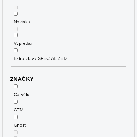
d
u
k
Novinka
t
o
v
Výpredaj
Extra zľavy SPECIALIZED
ZNAČKY
Cervélo
CTM
Ghost