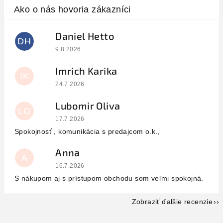
Daniel Hetto
DH
Hodnotenie obchodu je 5 z 5 hviezdičiek.
9.8.2026
Imrich Karika
IK
Hodnotenie obchodu je 5 z 5 hviezdičiek.
24.7.2026
Lubomir Oliva
LO
Hodnotenie obchodu je 5 z 5 hviezdičiek.
17.7.2026
Spokojnosť , komunikácia s predajcom o.k.,
Anna
A
Hodnotenie obchodu je 5 z 5 hviezdičiek.
16.7.2026
S nákupom aj s prístupom obchodu som veľmi spokojná.
Zobraziť ďalšie recenzie