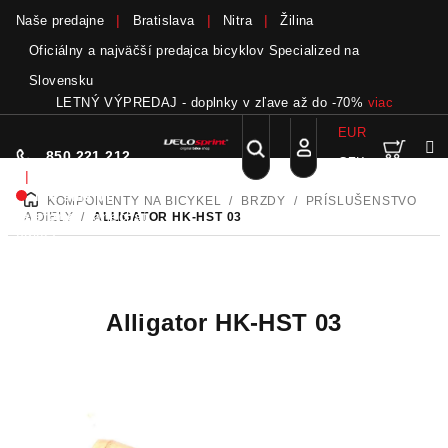
Naše predajne
Bratislava
Nitra
Žilina
Oficiálny a najväčší predajca bicyklov Specialized na
Slovensku
LETNÝ VÝPREDAJ - doplnky v zľave až do -70%
viac
EUR
Nák
Hľadať
850 221 212
CZK
Prejsť
Prihlásenie
|
na
Nie sme pri
KOMPONENTY NA BICYKEL
/
BRZDY
/
PRÍSLUŠENSTVO
DOMOV
obsah
koší
telefóne.
Zanechať
A DIELY
/
ALLIGATOR HK-HST 03
odkaz
Alligator HK-HST 03