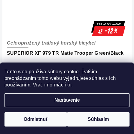
PRÁVE ZĽAVNENÉ
-12
%
až
Celoopružený trailový horský bicykel
SUPERIOR XF 979 TR Matte Trooper Green/Black
Skladom
Tento web používa súbory cookie. Ďalším
prechádzaním tohto webu vyjadrujete súhlas s ich
používaním. Viac informácií
tu
.
Načítať 17 ďalších
Nastavenie
S
t
1
6
O
r
101
položiek celkom
FILTROVAŤ
á
v
Odmietnuť
Súhlasím
n
l
Hore
k
á