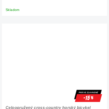
Skladom
PRÁVE ZĽAVNENÉ
-15
%
Celoopružený cross-country horský bicykel