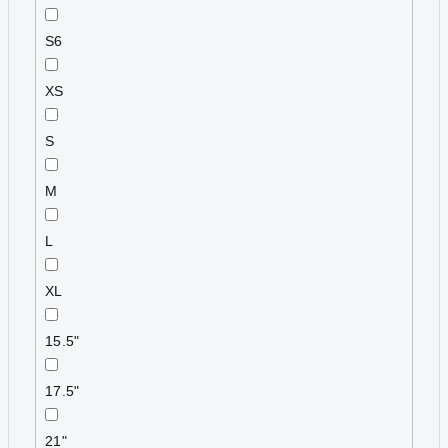
S6
XS
S
M
L
XL
15.5"
17.5"
21"