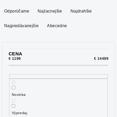
R
a
Odporúčame
Najlacnejšie
Najdrahšie
d
e
Najpredávanejšie
Abecedne
n
i
e
p
CENA
€
1199
€
14499
r
o
d
u
k
Novinka
t
o
v
Výpredaj