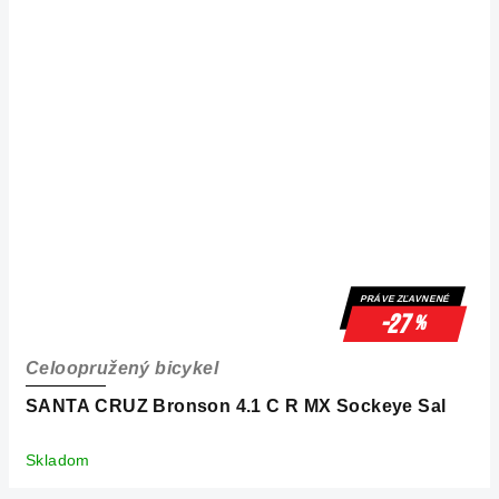
PRÁVE ZĽAVNENÉ
-27
%
Celoopružený bicykel
SANTA CRUZ Bronson 4.1 C R MX Sockeye Sal
Skladom