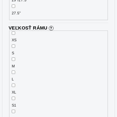
29"/27.5"
27.5"
VEĽKOSŤ RÁMU
?
XS
S
M
L
XL
S1