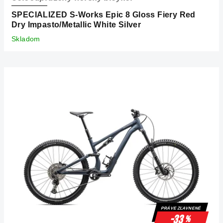
v
SPECIALIZED S-Works Epic 8 Gloss Fiery Red
Dry Impasto/Metallic White Silver
Skladom
PRÁVE ZĽAVNENÉ
-33
%