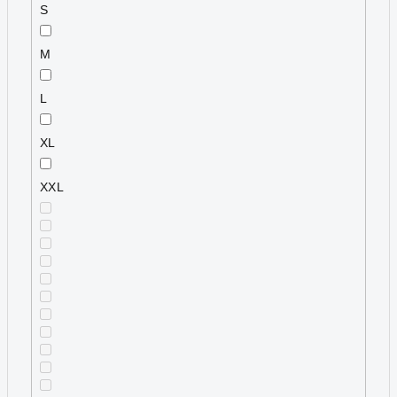
S
M
L
XL
XXL