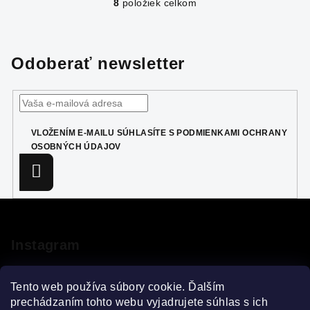
8
položiek celkom
O
v
l
á
Odoberať newsletter
d
a
c
i
VLOŽENÍM E-MAILU SÚHLASÍTE S
PODMIENKAMI OCHRANY
e
OSOBNÝCH ÚDAJOV
p
r
Prihlásiť
sa
v
k
Z
y
á
v
p
Instagram
ý
ä
p
i
t
Tento web používa súbory cookie. Ďalším
s
i
prechádzaním tohto webu vyjadrujete súhlas s ich