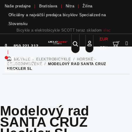
Naše predajne
Bratislava
Nitra
Žilina
Oficiálny a najväčší predajca bicyklov Specialized na
Slovensku
Bicykle a elektrobicykle SCOTT teraz skladom
viac
EUR
Nák
Hľadať
850 221 212
CZK
Prejsť
Prihlásenie
|
na
Nie sme pri
BICYKLE
/
ELEKTROBICYKLE
/
HORSKÉ -
DOMOV
obsah
koší
telefóne.
Zanechať
CELOODPRUŽENÉ
/
MODELOVÝ RAD SANTA CRUZ
HECKLER SL
odkaz
Modelový rad
SANTA CRUZ