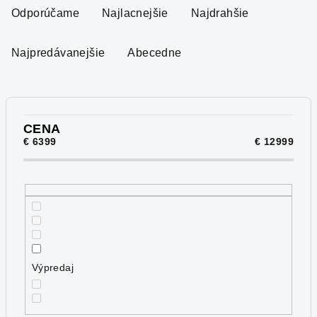
a
Odporúčame
Najlacnejšie
Najdrahšie
d
e
Najpredávanejšie
Abecedne
n
i
e
p
CENA
€
6399
€
12999
r
o
d
u
k
t
o
Výpredaj
v