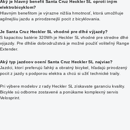
Aký je hlavný benefit Santa Cruz Heckler SL oproti iným
elektrobicyklom?
Hlavným benefitom je výrazne nižšia hmotnosť, ktorá umožňuje
agilnejšiu jazdu a prirodzenejší pocit z bicyklovania.
Je Santa Cruz Heckler SL vhodné pre dlhé výjazdy?
S kapacitou batérie 320Wh je Heckler SL vhodné pre stredne dlhé
výjazdy. Pre dlhšie dobrodružstvá je možné použiť voliteľný Range
Extender.
Aký typ jazdcov ocení Santa Cruz Heckler SL najviac?
Jazdci, ktorí preferujú ľahký a obratný bicykel, hľadajú prirodzený
pocit z jazdy s podporou elektra a chcú si užiť technické traily.
Pri výbere modelov z rady Heckler SL získavate garanciu kvality.
Bicykle sú odborne zostavené a ponúkame komplexný servis
Velosprint.
R