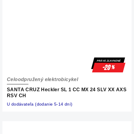
PRÁVE ZĽAVNENÉ
-20
%
Celoodpružený elektrobicykel
SANTA CRUZ Heckler SL 1 CC MX 24 SLV XX AXS
RSV CH
U dodávateľa (dodanie 5-14 dní)