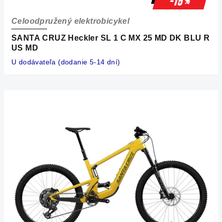
t
-15
%
o
Celoodpružený elektrobicykel
v
SANTA CRUZ Heckler SL 1 C MX 25 MD DK BLU R
US MD
U dodávateľa (dodanie 5-14 dní)