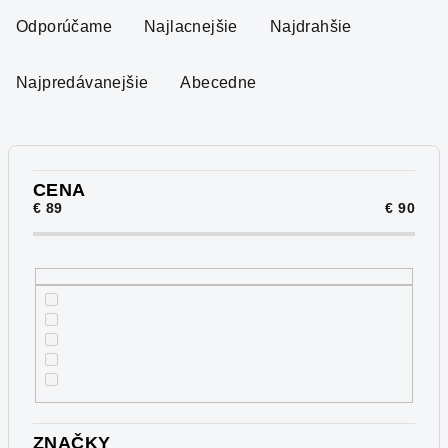
a
Odporúčame
Najlacnejšie
Najdrahšie
d
e
Najpredávanejšie
Abecedne
n
i
e
p
CENA
€
89
€
90
r
o
d
u
k
t
o
v
ZNAČKY