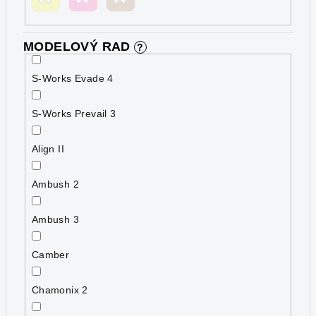
MODELOVÝ RAD
?
S-Works Evade 4
S-Works Prevail 3
Align II
Ambush 2
Ambush 3
Camber
Chamonix 2