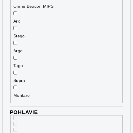
Omne Beacon MIPS
Arx
Stego
Argo
Tago
Supra
Montaro
POHLAVIE