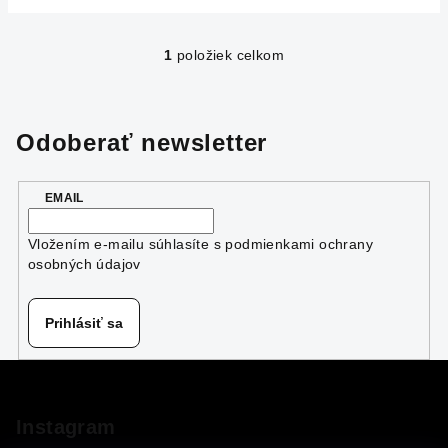
1
položiek celkom
O
v
l
á
Odoberať newsletter
d
a
EMAIL
c
i
Vložením e-mailu súhlasíte s
podmienkami ochrany
e
osobných údajov
p
r
v
Prihlásiť sa
k
y
Z
v
á
ý
p
Instagram
p