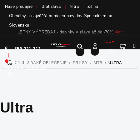
Naše predajne
Bratislava
Nitra
Žilina
Oficiálny a najväčší predajca bicyklov Specialized na
Slovensku
LETNÝ VÝPREDAJ - doplnky v zľave až do -70%
viac
EUR
Nák
Hľadať
850 221 212
CZK
Prejsť
Prihlásenie
|
na
Nie sme pri
CYKLISTICKÉ OBLEČENIE
/
PRILBY
/
MTB
/
ULTRA
DOMOV
obsah
koší
telefóne.
Zanechať
odkaz
Ultra
R