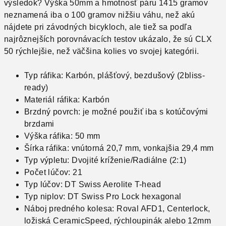
výsledok?
Výška 50mm a hmotnosť páru 1415 gramov
neznamená iba o 100 gramov nižšiu váhu, než akú
nájdete pri závodných bicykloch, ale tiež sa podľa
najrôznejších porovnávacích testov ukázalo, že sú CLX
50 rýchlejšie, než väčšina kolies vo svojej kategórii.
Typ ráfika: Karbón, plášťový, bezdušový (2bliss-
ready)
Materiál ráfika: Karbón
Brzdný povrch: je možné použiť iba s kotúčovými
brzdami
Výška ráfika: 50 mm
Šírka ráfika: vnútorná 20,7 mm, vonkajšia 29,4 mm
Typ výpletu: Dvojité kríženie/Radiálne (2:1)
Počet lúčov: 21
Typ lúčov: DT Swiss Aerolite T-head
Typ niplov: DT Swiss Pro Lock hexagonal
Náboj predného kolesa: Roval AFD1, Centerlock,
ložiská CeramicSpeed, rýchloupinák alebo 12mm