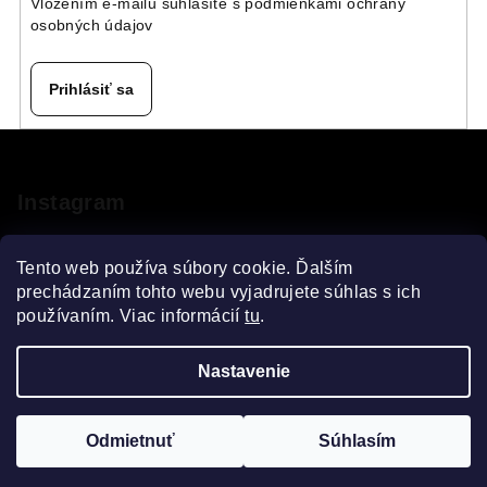
Vložením e-mailu súhlasíte s
podmienkami ochrany
osobných údajov
Prihlásiť sa
Z
á
p
Instagram
ä
t
Tento web používa súbory cookie. Ďalším
i
prechádzaním tohto webu vyjadrujete súhlas s ich
používaním. Viac informácií
tu
.
e
Sledovať na Instagrame
Nastavenie
Copyright 2026
VELOsprint
. Všetky práva vyhradené.
Upraviť nastavenie cookies
Odmietnuť
Súhlasím
Vytvoril Shoptet