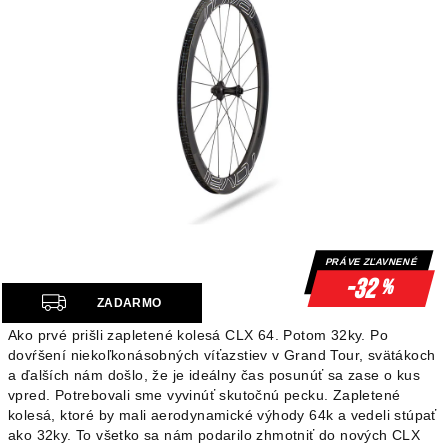
PRÁVE ZĽAVNENÉ
-32
%
Z
ZADARMO
A
Ako prvé prišli zapletené kolesá CLX 64. Potom 32ky.
Po
D
dovŕšení niekoľkonásobných víťazstiev v Grand Tour, svätákoch
A
a ďalších nám došlo, že je ideálny čas posunúť sa zase o kus
R
vpred.
Potrebovali sme vyvinúť skutočnú pecku.
Zapletené
kolesá, ktoré by mali aerodynamické výhody 64k a vedeli stúpať
M
ako 32ky.
To všetko sa nám podarilo zhmotniť do nových CLX
O