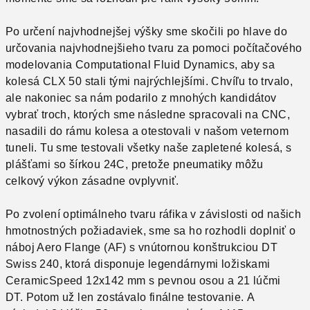
Po určení najvhodnejšej výšky sme skočili po hlave do
určovania najvhodnejšieho tvaru za pomoci počítačového
modelovania Computational Fluid Dynamics, aby sa
kolesá CLX 50 stali tými najrýchlejšími.
Chvíľu to trvalo,
ale nakoniec sa nám podarilo z mnohých kandidátov
vybrať troch, ktorých sme následne spracovali na CNC,
nasadili do rámu kolesa a otestovali v našom veternom
tuneli.
Tu sme testovali všetky naše zapletené kolesá, s
plášťami so šírkou 24C, pretože pneumatiky môžu
celkový výkon zásadne ovplyvniť.
Po zvolení optimálneho tvaru ráfika v závislosti od našich
hmotnostných požiadaviek, sme sa ho rozhodli doplniť o
náboj Aero Flange (AF) s vnútornou konštrukciou DT
Swiss 240, ktorá disponuje legendárnymi ložiskami
CeramicSpeed ​​12x142 mm s pevnou osou a 21 lúčmi
DT.
Potom už len zostávalo finálne testovanie.
A