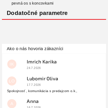
pevná os s koncovkami
Dodatočné parametre
Imrich Karika
IK
Hodnotenie obchodu je 5 z 5 hviezdičiek.
24.7.2026
Lubomir Oliva
LO
Hodnotenie obchodu je 5 z 5 hviezdičiek.
17.7.2026
Spokojnosť , komunikácia s predajcom o.k.,
Anna
A
Hodnotenie obchodu je 5 z 5 hviezdičiek.
16.7.2026