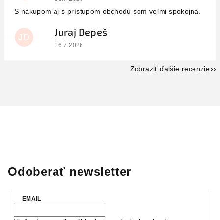
S nákupom aj s prístupom obchodu som veľmi spokojná.
Juraj Depeš
JD
Hodnotenie obchodu je 5 z 5 hviezdičiek.
16.7.2026
Zobraziť ďalšie recenzie
Odoberať newsletter
EMAIL