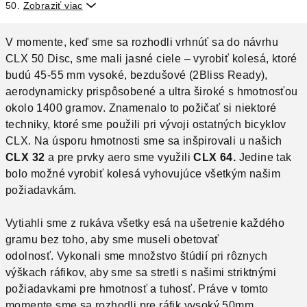
50.
Zobraziť viac

V momente, keď sme sa rozhodli vrhnúť sa do návrhu
CLX 50 Disc, sme mali jasné ciele – vyrobiť kolesá, ktoré
budú 45-55 mm vysoké, bezdušové (2Bliss Ready),
aerodynamicky prispôsobené a ultra široké s hmotnosťou
okolo 1400 gramov.
Znamenalo to požičať si niektoré
techniky, ktoré sme použili pri vývoji ostatných bicyklov
CLX.
Na úsporu hmotnosti sme sa inšpirovali u našich
CLX 32
a pre prvky aero sme využili
CLX 64.
Jedine tak
bolo možné vyrobiť kolesá vyhovujúce všetkým našim
požiadavkám.
Vytiahli sme z rukáva všetky esá na ušetrenie každého
gramu bez toho, aby sme museli obetovať
odolnosť.
Vykonali sme množstvo štúdií pri rôznych
výškach ráfikov, aby sme sa stretli s našimi striktnými
požiadavkami pre hmotnosť a tuhosť.
Práve v tomto
momente sme sa rozhodli pre ráfik vysoký 50mm.