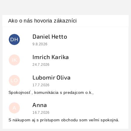
Daniel Hetto
DH
Hodnotenie obchodu je 5 z 5 hviezdičiek.
9.8.2026
Imrich Karika
IK
Hodnotenie obchodu je 5 z 5 hviezdičiek.
24.7.2026
Lubomir Oliva
LO
Hodnotenie obchodu je 5 z 5 hviezdičiek.
17.7.2026
Spokojnosť , komunikácia s predajcom o.k.,
Anna
A
Hodnotenie obchodu je 5 z 5 hviezdičiek.
16.7.2026
S nákupom aj s prístupom obchodu som veľmi spokojná.