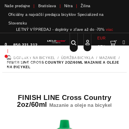
Naše predajne
Bratislava
Nitra
Žilina
Oficiálny a najväčší predajca bicyklov Specialized na
Slovensku
LETNÝ VÝPREDAJ - doplnky v zľave až do -70%
viac
EUR
Nák
Hľadať
850 221 212
CZK
Prejsť
Prihlásenie
|
na
Nie sme pri
DOPLNKY NA BICYKEL
/
ÚDRŽBA BICYKLA
/
MAZANIE
/
DOMOV
obsah
koší
telefóne.
Zanechať
FINISH LINE CROSS COUNTRY 2OZ/60ML
MAZANIE A OLEJE
NA BICYKEL
odkaz
FINISH LINE Cross Country
2oz/60ml
Mazanie a oleje na bicykel