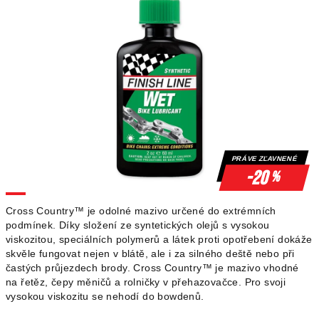
PRÁVE ZĽAVNENÉ
-20
%
Cross Country™ je odolné mazivo určené do extrémních
podmínek. Díky složení ze syntetických olejů s vysokou
viskozitou, speciálních polymerů a látek proti opotřebení dokáže
skvěle fungovat nejen v blátě, ale i za silného deště nebo při
častých průjezdech brody. Cross Country™ je mazivo vhodné
na řetěz, čepy měničů a rolničky v přehazovačce. Pro svoji
vysokou viskozitu se nehodí do bowdenů.