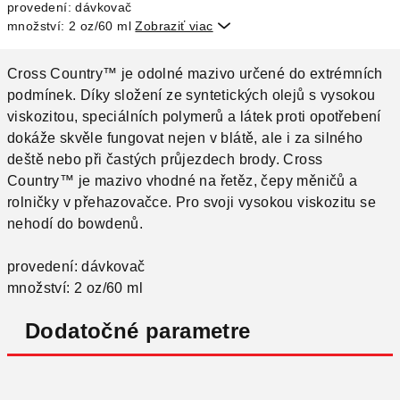
provedení: dávkovač
množství: 2 oz/60 ml
Zobraziť viac

Cross Country™ je odolné mazivo určené do extrémních
podmínek. Díky složení ze syntetických olejů s vysokou
viskozitou, speciálních polymerů a látek proti opotřebení
dokáže skvěle fungovat nejen v blátě, ale i za silného
deště nebo při častých průjezdech brody. Cross
Country™ je mazivo vhodné na řetěz, čepy měničů a
rolničky v přehazovačce. Pro svoji vysokou viskozitu se
nehodí do bowdenů.
provedení: dávkovač
množství: 2 oz/60 ml
Dodatočné parametre