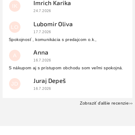
Imrich Karika
IK
Hodnotenie obchodu je 5 z 5 hviezdičiek.
24.7.2026
Lubomir Oliva
LO
Hodnotenie obchodu je 5 z 5 hviezdičiek.
17.7.2026
Spokojnosť , komunikácia s predajcom o.k.,
Anna
A
Hodnotenie obchodu je 5 z 5 hviezdičiek.
16.7.2026
S nákupom aj s prístupom obchodu som veľmi spokojná.
Juraj Depeš
JD
Hodnotenie obchodu je 5 z 5 hviezdičiek.
16.7.2026
Zobraziť ďalšie recenzie