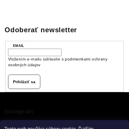
Odoberať newsletter
EMAIL
Vložením e-mailu súhlasíte s
podmienkami ochrany
osobných údajov
Prihlásiť sa
Z
á
p
Instagram
ä
t
Tento web používa súbory cookie. Ďalším