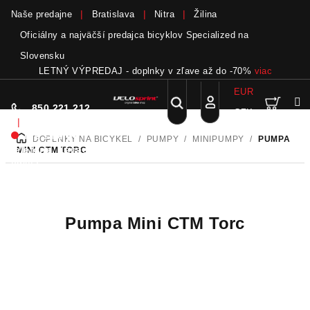
Naše predajne
Bratislava
Nitra
Žilina
Oficiálny a najväčší predajca bicyklov Specialized na
Slovensku
LETNÝ VÝPREDAJ - doplnky v zľave až do -70%
viac
EUR
Nák
Hľadať
850 221 212
CZK
Prejsť
Prihlásenie
|
na
Nie sme pri
DOPLNKY NA BICYKEL
/
PUMPY
/
MINIPUMPY
/
PUMPA
DOMOV
obsah
koší
telefóne.
Zanechať
MINI CTM TORC
odkaz
Pumpa Mini CTM Torc