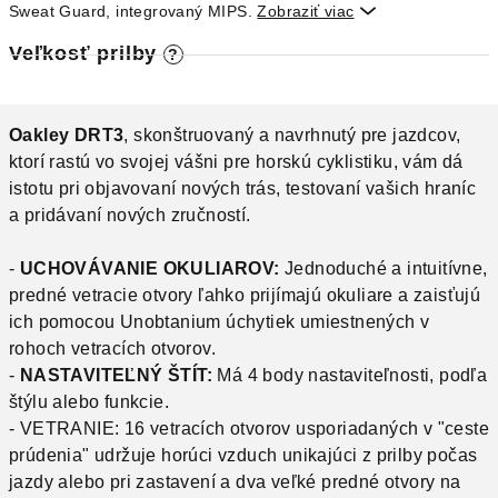
Sweat Guard, integrovaný MIPS.
Zobraziť viac

Veľkosť prilby
?
Oakley DRT3
, skonštruovaný a navrhnutý pre jazdcov,
ktorí rastú vo svojej vášni pre horskú cyklistiku, vám dá
istotu pri objavovaní nových trás, testovaní vašich hraníc
a pridávaní nových zručností.
-
UCHOVÁVANIE OKULIAROV:
Jednoduché a intuitívne,
predné vetracie otvory ľahko prijímajú okuliare a zaisťujú
ich pomocou Unobtanium úchytiek umiestnených v
rohoch vetracích otvorov.
-
NASTAVITEĽNÝ ŠTÍT:
Má 4 body nastaviteľnosti, podľa
štýlu alebo funkcie.
- VETRANIE: 16 vetracích otvorov usporiadaných v "ceste
prúdenia" udržuje horúci vzduch unikajúci z prilby počas
jazdy alebo pri zastavení a dva veľké predné otvory na