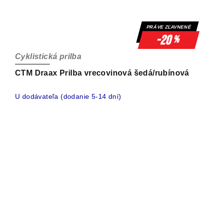
PRÁVE ZĽAVNENÉ
-20
%
Cyklistická prilba
CTM Draax Prilba vrecovinová šedá/rubínová
U dodávateľa (dodanie 5-14 dní)