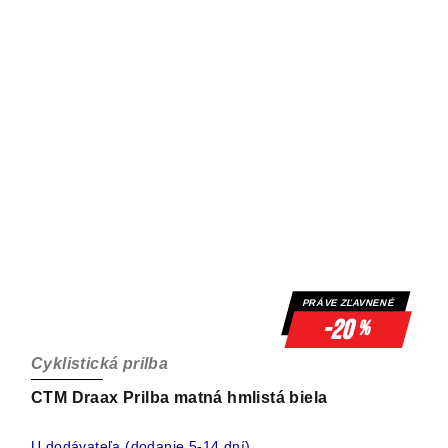
PRÁVE ZĽAVNENÉ
-20
%
Cyklistická prilba
CTM Draax Prilba matná hmlistá biela
U dodávateľa (dodanie 5-14 dní)