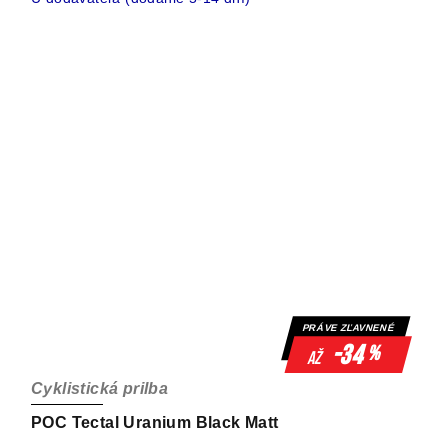
PRÁVE ZĽAVNENÉ
-34
%
až
Cyklistická prilba
POC Tectal Uranium Black Matt