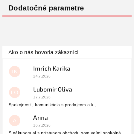
Dodatočné parametre
Imrich Karika
IK
Hodnotenie obchodu je 5 z 5 hviezdičiek.
24.7.2026
Lubomir Oliva
LO
Hodnotenie obchodu je 5 z 5 hviezdičiek.
17.7.2026
Spokojnosť , komunikácia s predajcom o.k.,
Anna
A
Hodnotenie obchodu je 5 z 5 hviezdičiek.
16.7.2026
S nákupom aj s prístupom obchodu som veľmi spokojná.