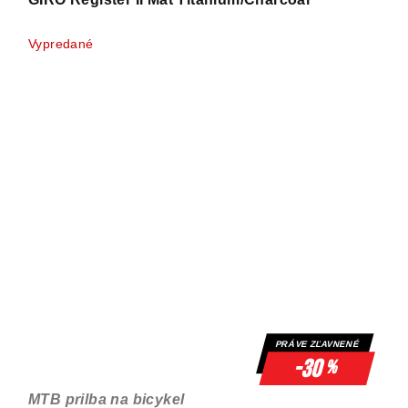
Vypredané
PRÁVE ZĽAVNENÉ
-30
%
MTB prilba na bicykel