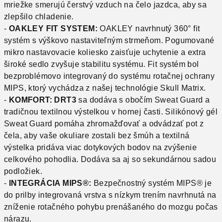
mriežke smerujú čerstvý vzduch na čelo jazdca, aby sa
zlepšilo chladenie.
-
OAKLEY FIT SYSTEM:
OAKLEY navrhnutý 360° fit
systém s výškovo nastaviteľným strmeňom.
Pogumované
mikro nastavovacie koliesko zaisťuje uchytenie a extra
široké sedlo zvyšuje stabilitu systému.
Fit systém bol
bezproblémovo integrovaný do systému rotačnej ochrany
MIPS, ktorý vychádza z našej technológie Skull Matrix.
-
KOMFORT: DRT3
sa dodáva s obočím Sweat Guard a
tradičnou textilnou výstelkou v hornej časti.
Silikónový gél
Sweat Guard pomáha zhromažďovať a odvádzať pot z
čela, aby vaše okuliare zostali bez šmúh a textilná
výstelka pridáva viac dotykových bodov na zvýšenie
celkového pohodlia.
Dodáva sa aj so sekundárnou sadou
podložiek.
-
INTEGRÁCIA MIPS®:
Bezpečnostný systém MIPS® je
do prilby integrovaná vrstva s nízkym trením navrhnutá na
zníženie rotačného pohybu prenášaného do mozgu počas
nárazu.