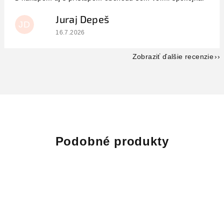
Juraj Depeš
JD
Hodnotenie obchodu je 5 z 5 hviezdičiek.
16.7.2026
Zobraziť ďalšie recenzie
Podobné produkty