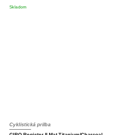
Skladom
Cyklistická prilba
GIRO Register II Mat Titanium/Charcoal