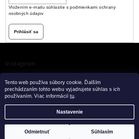
Vložením e-mailu súhlasíte s
podmienkami ochrany
osobných údajov
Prihlásiť sa
Z
á
p
Instagram
ä
t
Tento web používa súbory cookie. Ďalším
i
prechádzaním tohto webu vyjadrujete súhlas s ich
používaním. Viac informácií
tu
.
e
Sledovať na Instagrame
Nastavenie
Copyright 2026
VELOsprint
. Všetky práva vyhradené.
Upraviť nastavenie cookies
Odmietnuť
Súhlasím