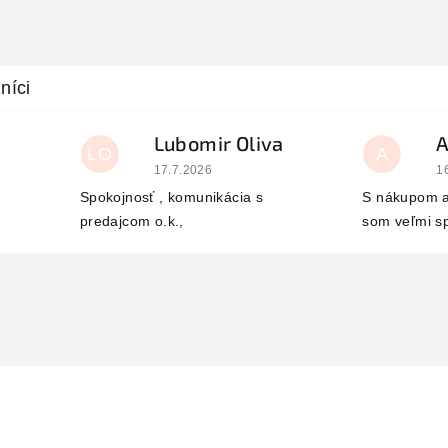
Lubomir Oliva
LO
A
 je 5 z 5 hviezdičiek.
Hodnotenie obchodu je 5 z 5 hviezdičiek.
H
17.7.2026
1
Spokojnosť , komunikácia s
S nákupom a
predajcom o.k.,
som veľmi s