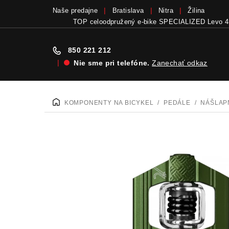
Naše predajne
Bratislava
Nitra
Žilina
TOP celoodpružený e-bike SPECIALIZED Levo 4
850 221 212
|
Nie sme pri telefóne.
Zanechať odkaz
Prejsť
na
KOMPONENTY NA BICYKEL
/
PEDÁLE
/
NÁŠLAP
DOMOV
obsah