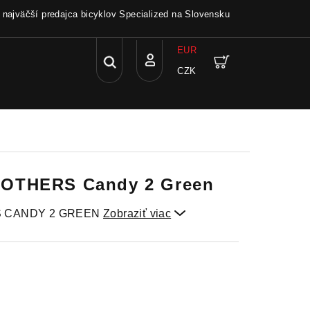
a najväčší predajca bicyklov Specialized na Slovensku
EUR
Hľadať
Nákupný
CZK
Prihlásenie
košík
OTHERS Candy 2 Green
 CANDY 2 GREEN
Zobraziť viac
