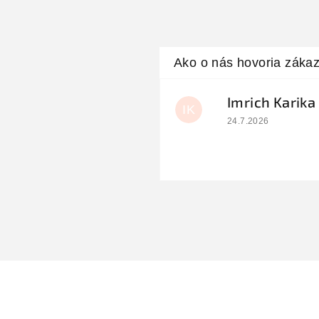
Imrich Karika
IK
Hodnotenie obchodu
24.7.2026