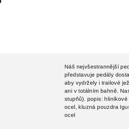
Náš nejvšestrannější pe
představuje pedály dosta
aby vydržely i trailové 
ani v totálním bahně. Na
stupňů). popis: hliníkov
ocel, kluzná pouzdra Igu
ocel