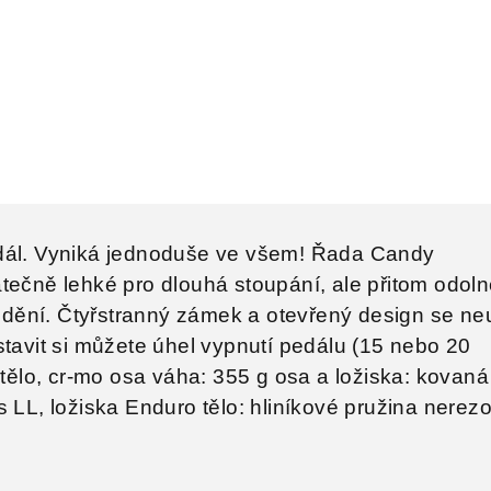
dál. Vyniká jednoduše ve všem! Řada Candy
tečně lehké pro dlouhá stoupání, ale přitom odoln
ježdění. Čtyřstranný zámek a otevřený design se n
stavit si můžete úhel vypnutí pedálu (15 nebo 20
é tělo, cr-mo osa váha: 355 g osa a ložiska: kovan
s LL, ložiska Enduro tělo: hliníkové pružina nerez