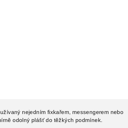
používaný nejedním fixkařem, messengerem nebo
írně odolný plášť do těžkých podmínek.