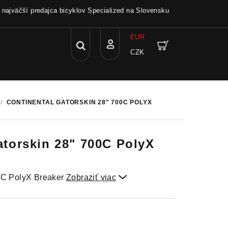
a najväčší predajca bicyklov Specialized na Slovensku
EUR
Hľadať
Nákupný
CZK
Prihlásenie
košík
/
CONTINENTAL GATORSKIN 28" 700C POLYX
orskin 28" 700C PolyX
00C PolyX Breaker
Zobraziť viac
