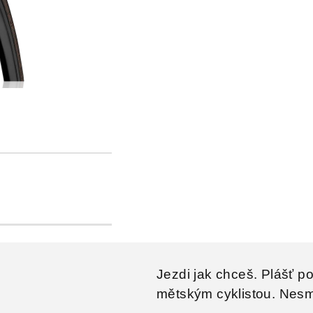
Jezdi jak chceš. Plášť 
mětským cyklistou. Nesm