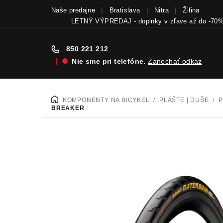
Naše predajne
Bratislava
Nitra
Žilina
Bicykle a elektrobicykle SCOTT teraz skladom
v
850 221 212
|
Nie sme pri telefóne.
Zanechať odkaz
Prejsť
na
KOMPONENTY NA BICYKEL
/
PLÁŠTE | DUŠE
/
P
DOMOV
obsah
BREAKER