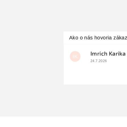
Imrich Karika
IK
Hodnotenie obchodu
24.7.2026