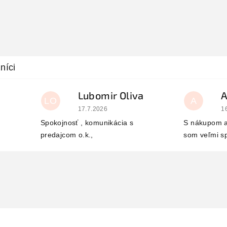
Lubomir Oliva
LO
A
 je 5 z 5 hviezdičiek.
Hodnotenie obchodu je 5 z 5 hviezdičiek.
H
17.7.2026
1
Spokojnosť , komunikácia s
S nákupom a
predajcom o.k.,
som veľmi s