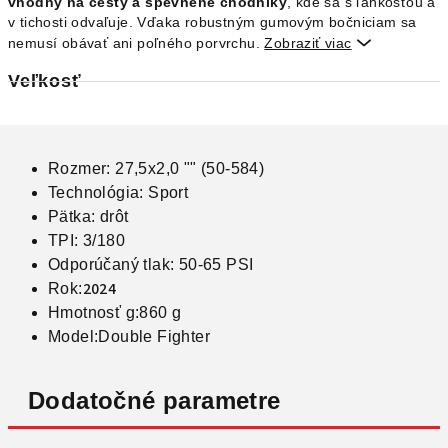
vhodný na cesty a spevnené chodníky
, kde sa s ľahkosťou a
v tichosti odvaľuje. Vďaka robustným gumovým bočniciam sa
nemusí obávať ani poľného porvrchu.
Zobraziť viac

Veľkosť
Rozmer: 27,5x2,0 "" (50-584)
Technológia: Sport
Pätka: drôt
TPI: 3/180
Odporúčaný tlak: 50-65 PSI
2024
Rok:
Hmotnosť g:
860 g
Model:
Double Fighter
Dodatočné parametre