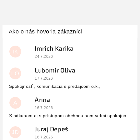
Imrich Karika
IK
Hodnotenie obchodu je 5 z 5 hviezdičiek.
24.7.2026
Lubomir Oliva
LO
Hodnotenie obchodu je 5 z 5 hviezdičiek.
17.7.2026
Spokojnosť , komunikácia s predajcom o.k.,
Anna
A
Hodnotenie obchodu je 5 z 5 hviezdičiek.
16.7.2026
S nákupom aj s prístupom obchodu som veľmi spokojná.
Juraj Depeš
JD
Hodnotenie obchodu je 5 z 5 hviezdičiek.
16.7.2026