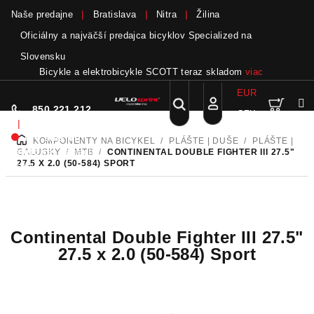
Naše predajne
Bratislava
Nitra
Žilina
Oficiálny a najväčší predajca bicyklov Specialized na
Slovensku
Bicykle a elektrobicykle SCOTT teraz skladom
viac
EUR
Nák
Hľadať
850 221 212
CZK
Prejsť
Prihlásenie
|
na
Nie sme pri
KOMPONENTY NA BICYKEL
/
PLÁŠTE | DUŠE
/
PLÁŠTE |
DOMOV
obsah
koší
telefóne.
Zanechať
GALUSKY
/
MTB
/
CONTINENTAL DOUBLE FIGHTER III 27.5"
27.5 X 2.0 (50-584) SPORT
odkaz
Continental Double Fighter III 27.5"
27.5 x 2.0 (50-584) Sport