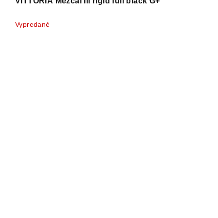
VITTORIA Mezcal III rigid full black G+
Vypredané