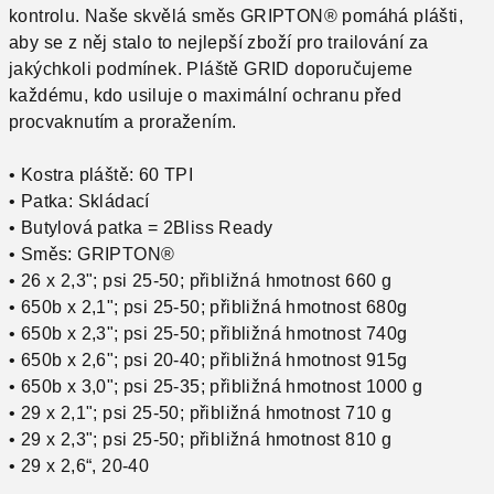
kontrolu. Naše skvělá směs GRIPTON® pomáhá plášti,
aby se z něj stalo to nejlepší zboží pro trailování za
jakýchkoli podmínek. Pláště GRID doporučujeme
každému, kdo usiluje o maximální ochranu před
procvaknutím a proražením.
• Kostra pláště: 60 TPI
• Patka: Skládací
• Butylová patka = 2Bliss Ready
• Směs: GRIPTON®
• 26 x 2,3"; psi 25-50; přibližná hmotnost 660 g
• 650b x 2,1"; psi 25-50; přibližná hmotnost 680g
• 650b x 2,3"; psi 25-50; přibližná hmotnost 740g
• 650b x 2,6"; psi 20-40; přibližná hmotnost 915g
• 650b x 3,0"; psi 25-35; přibližná hmotnost 1000 g
• 29 x 2,1"; psi 25-50; přibližná hmotnost 710 g
• 29 x 2,3"; psi 25-50; přibližná hmotnost 810 g
• 29 x 2,6“, 20-40