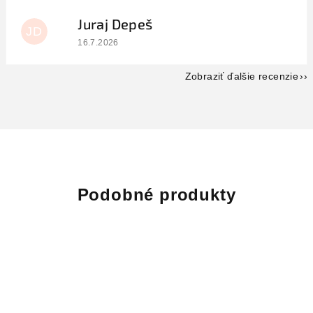
Juraj Depeš
JD
Hodnotenie obchodu je 5 z 5 hviezdičiek.
16.7.2026
Zobraziť ďalšie recenzie
Podobné produkty