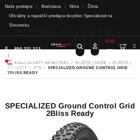
Naše predajne
Bratislava
Nitra
Žilina
Oficiálny a najväčší predajca bicyklov Specialized na
Slovensku
Bicykle a elektrobicykle SCOTT teraz skladom
viac
EUR
Nák
Hľadať
850 221 212
CZK
Prejsť
Prihlásenie
|
na
Nie sme pri
KOMPONENTY NA BICYKEL
/
PLÁŠTE | DUŠE
/
PLÁŠTE |
DOMOV
obsah
koší
telefóne.
Zanechať
GALUSKY
/
MTB
/
SPECIALIZED GROUND CONTROL GRID
2BLISS READY
odkaz
SPECIALIZED Ground Control Grid
2Bliss Ready