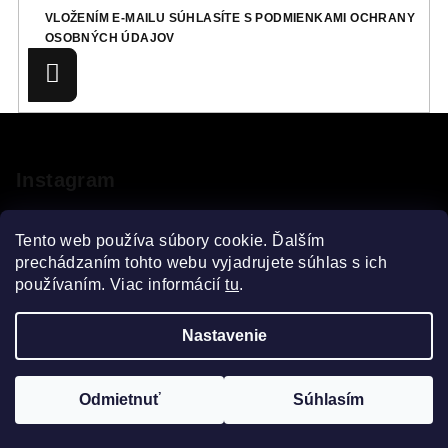
VLOŽENÍM E-MAILU SÚHLASÍTE S
PODMIENKAMI OCHRANY
OSOBNÝCH ÚDAJOV
Prihlásiť
sa
Z
á
p
Instagram
ä
t
Tento web používa súbory cookie. Ďalším
i
prechádzaním tohto webu vyjadrujete súhlas s ich
používaním. Viac informácií
tu
.
e
Sledovať na Instagrame
Nastavenie
Copyright 2026
VELOsprint
. Všetky práva vyhradené.
Upraviť nastavenie cookies
Odmietnuť
Súhlasím
Vytvoril Shoptet