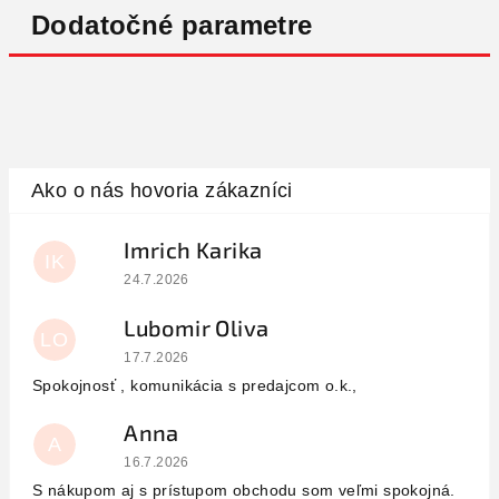
Dodatočné parametre
Imrich Karika
IK
Hodnotenie obchodu je 5 z 5 hviezdičiek.
24.7.2026
Lubomir Oliva
LO
Hodnotenie obchodu je 5 z 5 hviezdičiek.
17.7.2026
Spokojnosť , komunikácia s predajcom o.k.,
Anna
A
Hodnotenie obchodu je 5 z 5 hviezdičiek.
16.7.2026
S nákupom aj s prístupom obchodu som veľmi spokojná.