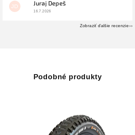
Juraj Depeš
JD
Hodnotenie obchodu je 5 z 5 hviezdičiek.
16.7.2026
Zobraziť ďalšie recenzie
Podobné produkty