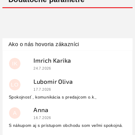
Imrich Karika
IK
Hodnotenie obchodu je 5 z 5 hviezdičiek.
24.7.2026
Lubomir Oliva
LO
Hodnotenie obchodu je 5 z 5 hviezdičiek.
17.7.2026
Spokojnosť , komunikácia s predajcom o.k.,
Anna
A
Hodnotenie obchodu je 5 z 5 hviezdičiek.
16.7.2026
S nákupom aj s prístupom obchodu som veľmi spokojná.