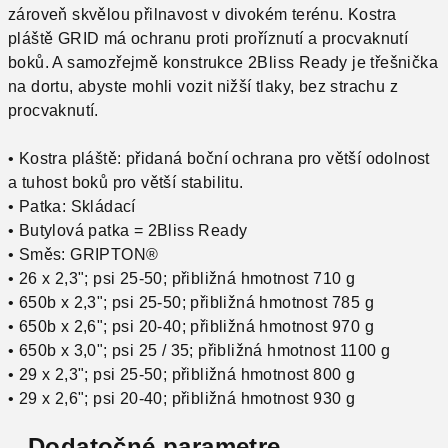
zároveň skvělou přilnavost v divokém terénu. Kostra
pláště GRID má ochranu proti proříznutí a procvaknutí
boků. A samozřejmě konstrukce 2Bliss Ready je třešnička
na dortu, abyste mohli vozit nižší tlaky, bez strachu z
procvaknutí.
• Kostra pláště: přidaná boční ochrana pro větší odolnost
a tuhost boků pro větší stabilitu.
• Patka: Skládací
• Butylová patka = 2Bliss Ready
• Směs: GRIPTON®
• 26 x 2,3"; psi 25-50; přibližná hmotnost 710 g
• 650b x 2,3"; psi 25-50; přibližná hmotnost 785 g
• 650b x 2,6"; psi 20-40; přibližná hmotnost 970 g
• 650b x 3,0"; psi 25 / 35; přibližná hmotnost 1100 g
• 29 x 2,3"; psi 25-50; přibližná hmotnost 800 g
• 29 x 2,6"; psi 20-40; přibližná hmotnost 930 g
Dodatočné parametre