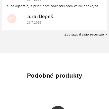
S nákupom aj s prístupom obchodu som veľmi spokojná.
Juraj Depeš
JD
Hodnotenie obchodu je 5 z 5 hviezdičiek.
16.7.2026
Zobraziť ďalšie recenzie
Podobné produkty