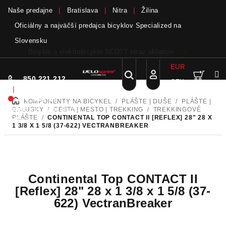
Naše predajne
Bratislava
Nitra
Žilina
Oficiálny a najväčší predajca bicyklov Specialized na
Slovensku
Bicykle a elektrobicykle SCOTT teraz skladom
viac
EUR
Nák
Hľadať
850 221 212
CZK
Prejsť
Prihlásenie
|
na
Nie sme pri
KOMPONENTY NA BICYKEL
/
PLÁŠTE | DUŠE
/
PLÁŠTE |
DOMOV
obsah
koší
telefóne.
Zanechať
GALUSKY
/
CESTA | MESTO | TREKKING
/
TREKKINGOVÉ
PLÁŠTE
/
CONTINENTAL TOP CONTACT II [REFLEX] 28" 28 X
odkaz
1 3/8 X 1 5/8 (37-622) VECTRANBREAKER
Continental Top CONTACT II
[Reflex] 28" 28 x 1 3/8 x 1 5/8 (37-
622) VectranBreaker