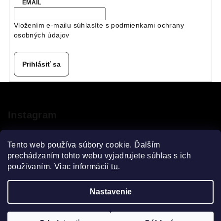
EMAIL
Vložením e-mailu súhlasíte s
podmienkami ochrany
osobných údajov
Prihlásiť sa
Z
á
p
Instagram
ä
t
Tento web používa súbory cookie. Ďalším
i
prechádzaním tohto webu vyjadrujete súhlas s ich
používaním. Viac informácií
tu
.
e
Sledovať na Instagrame
Nastavenie
Copyright 2026
VELOsprint
. Všetky práva vyhradené.
Upraviť nastavenie cookies