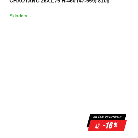
CHAOYANG 26X1,75 H-460 (47-559) 810g
Skladom
PRÁVE ZĽAVNENÉ
-16
%
až