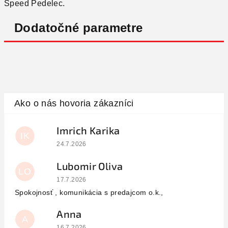
Speed Pedelec.
Dodatočné parametre
Imrich Karika
IK
Hodnotenie obchodu je 5 z 5 hviezdičiek.
24.7.2026
Lubomir Oliva
LO
Hodnotenie obchodu je 5 z 5 hviezdičiek.
17.7.2026
Spokojnosť , komunikácia s predajcom o.k.,
Anna
A
Hodnotenie obchodu je 5 z 5 hviezdičiek.
16.7.2026