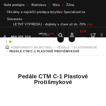
Naše predajne
Bratislava
Nitra
Žilina
Oficiálny a najväčší predajca bicyklov Specialized na
Slovensku
LETNÝ VÝPREDAJ - doplnky v zľave až do -70%
viac
EUR
Nák
Hľadať
850 221 212
CZK
Prejsť
Prihlásenie
|
Sme on-line!
na
KOMPONENTY NA BICYKEL
/
PEDÁLE
/
PLATFORMOVÉ
DOMOV
obsah
koší
/
PEDÁLE CTM C-1 PLASTOVÉ PROTIŠMYKOVÉ
Pedále CTM C-1 Plastové
Protišmykové