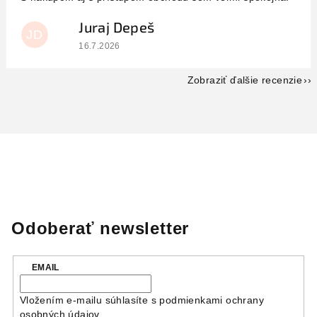
Juraj Depeš
JD
Hodnotenie obchodu je 5 z 5 hviezdičiek.
16.7.2026
Zobraziť ďalšie recenzie
Odoberať newsletter
EMAIL
Vložením e-mailu súhlasíte s
podmienkami ochrany
osobných údajov