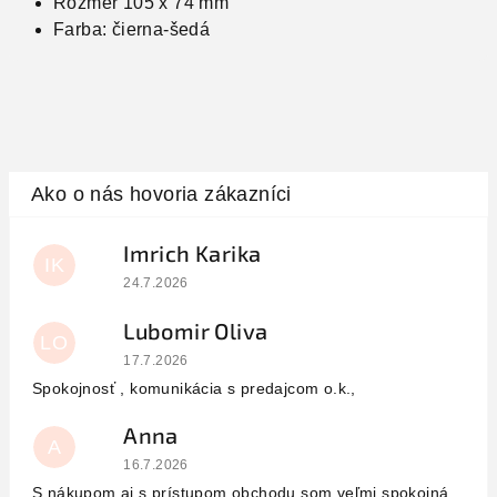
Rozmer 105 x 74 mm
Farba: čierna-šedá
Imrich Karika
IK
Hodnotenie obchodu je 5 z 5 hviezdičiek.
24.7.2026
Lubomir Oliva
LO
Hodnotenie obchodu je 5 z 5 hviezdičiek.
17.7.2026
Spokojnosť , komunikácia s predajcom o.k.,
Anna
A
Hodnotenie obchodu je 5 z 5 hviezdičiek.
16.7.2026
S nákupom aj s prístupom obchodu som veľmi spokojná.