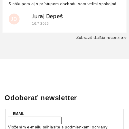
S nákupom aj s prístupom obchodu som veľmi spokojná.
Juraj Depeš
JD
Hodnotenie obchodu je 5 z 5 hviezdičiek.
16.7.2026
Zobraziť ďalšie recenzie
Odoberať newsletter
EMAIL
Vložením e-mailu súhlasíte s
podmienkami ochrany