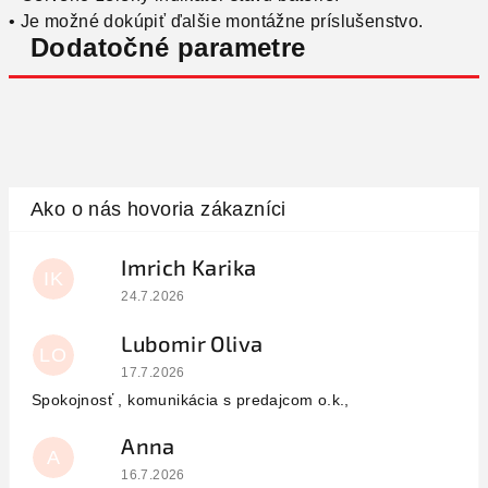
• Je možné dokúpiť ďalšie montážne príslušenstvo.
Dodatočné parametre
Imrich Karika
IK
Hodnotenie obchodu je 5 z 5 hviezdičiek.
24.7.2026
Lubomir Oliva
LO
Hodnotenie obchodu je 5 z 5 hviezdičiek.
17.7.2026
Spokojnosť , komunikácia s predajcom o.k.,
Anna
A
Hodnotenie obchodu je 5 z 5 hviezdičiek.
16.7.2026