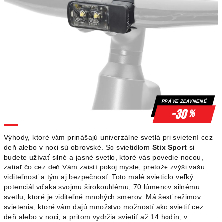
PRÁVE ZĽAVNENÉ
-30
%
Výhody, ktoré vám prinášajú univerzálne svetlá pri svietení cez
deň alebo v noci sú obrovské. So svietidlom
Stix Sport
si
budete užívať silné a jasné svetlo, ktoré vás povedie nocou,
zatiaľ čo cez deň Vám zaistí pokoj mysle, pretože zvýši vašu
viditeľnosť a tým aj bezpečnosť. Toto malé svietidlo veľký
potenciál vďaka svojmu širokouhlému, 70 lúmenov silnému
svetlu, ktoré je viditeľné mnohých smerov. Má šesť režimov
svietenia, ktoré vám dajú množstvo možností ako svietiť cez
deň alebo v noci, a pritom vydržia svietiť až 14 hodín, v