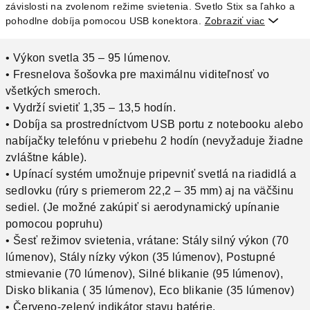
závislosti na zvolenom režime svietenia. Svetlo Stix sa ľahko a
pohodlne dobíja pomocou USB konektora.
Zobraziť viac

• Výkon svetla 35 – 95 lúmenov.
• Fresnelova šošovka pre maximálnu viditeľnosť vo
všetkých smeroch.
• Vydrží svietiť 1,35 – 13,5 hodín.
• Dobíja sa prostredníctvom USB portu z notebooku alebo
nabíjačky telefónu v priebehu 2 hodín (nevyžaduje žiadne
zvláštne káble).
• Upínací systém umožnuje pripevniť svetlá na riadidlá a
sedlovku (rúry s priemerom 22,2 – 35 mm) aj na väčšinu
sediel. (Je možné zakúpiť si aerodynamický upínanie
pomocou popruhu)
• Šesť režimov svietenia, vrátane: Stály silný výkon (70
lúmenov), Stály nízky výkon (35 lúmenov), Postupné
stmievanie (70 lúmenov), Silné blikanie (95 lúmenov),
Disko blikania ( 35 lúmenov), Eco blikanie (35 lúmenov)
• Červeno-zelený indikátor stavu batérie.