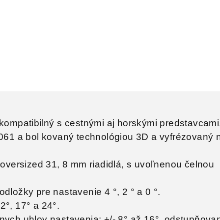
kompatibilný s cestnými aj horskými predstavcami,
6061 a bol kovaný technológiou 3D a vyfrézovaný 
 oversized 31, 8 mm riadidlá, s uvoľnenou čelnou
dložky pre nastavenie 4 °, 2 ° a 0 °.
2°, 17° a 24°.
nych uhlov nastavenia: +/- 8° až 16°, odstupňova