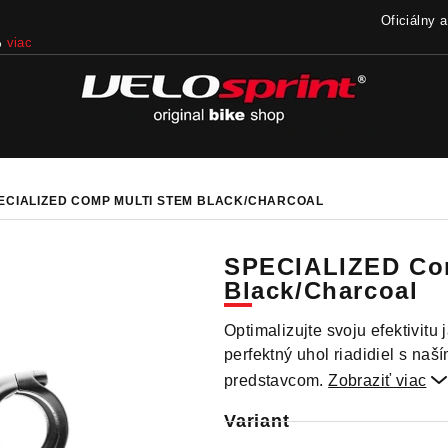
Oficiálny 
%
viac
ECIALIZED COMP MULTI STEM BLACK/CHARCOAL
SPECIALIZED Co
Black/Charcoal
Optimalizujte svoju efektivitu 
perfektný uhol riadidiel s n
predstavcom.
Zobraziť viac

Variant