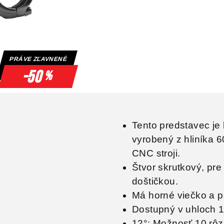
PRÁVE ZĽAVNENÉ
-50
%
Tento predstavec je 
vyrobený z hliníka 
CNC stroji.
Štvor skrutkový, pre
doštičkou.
Má horné viečko a po
Dostupný v uhloch 1
12°: Možnosť 10 rôz