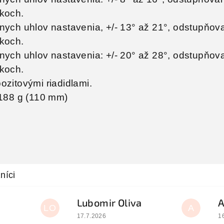
koch.
nych uhlov nastavenia, +/- 13° až 21°, odstupňo
koch.
nych uhlov nastavenia: +/- 20° až 28°, odstupňo
koch.
zitovými riadidlami.
 188 g (110 mm)
Lubomir Oliva
LO
A
 je 5 z 5 hviezdičiek.
Hodnotenie obchodu je 5 z 5 hviezdičiek.
H
17.7.2026
1