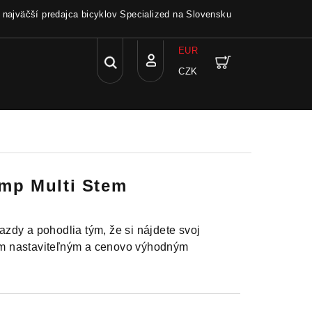
a najväčší predajca bicyklov Specialized na Slovensku
EUR
Hľadať
Nákupný
CZK
Prihlásenie
košík
mp Multi Stem
jazdy a pohodlia tým, že si nájdete svoj
aším nastaviteľným a cenovo výhodným