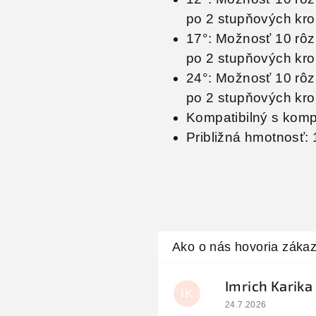
po 2 stupňových kro
17°: Možnosť 10 rôz
po 2 stupňových kro
24°: Možnosť 10 rôz
po 2 stupňových kro
Kompatibilný s kompo
Približná hmotnosť:
Imrich Karika
IK
Hodnotenie obchodu
24.7.2026