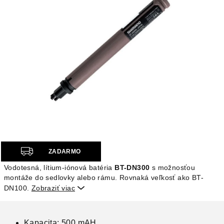
Z
ZADARMO
A
Vodotesná, lítium-iónová batéria
BT-DN300
s možnosťou
D
montáže do sedlovky alebo rámu. Rovnaká veľkosť ako BT-
A
DN100.
Zobraziť viac

R
M
O
Kapacita: 500 mAH.