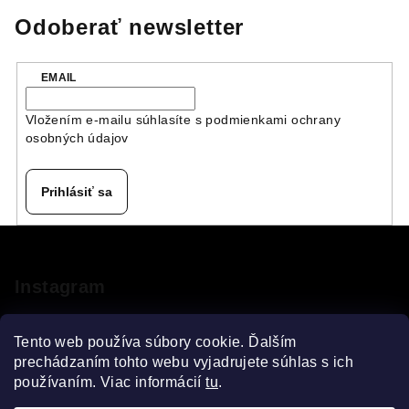
Odoberať newsletter
EMAIL
Vložením e-mailu súhlasíte s
podmienkami ochrany
osobných údajov
Prihlásiť sa
Z
á
p
Instagram
ä
t
Tento web používa súbory cookie. Ďalším
i
prechádzaním tohto webu vyjadrujete súhlas s ich
používaním. Viac informácií
tu
.
e