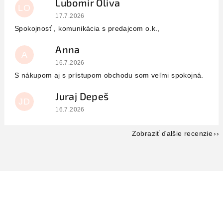
Lubomir Oliva
LO
Hodnotenie obchodu je 5 z 5 hviezdičiek.
17.7.2026
Spokojnosť , komunikácia s predajcom o.k.,
Anna
A
Hodnotenie obchodu je 5 z 5 hviezdičiek.
16.7.2026
S nákupom aj s prístupom obchodu som veľmi spokojná.
Juraj Depeš
JD
Hodnotenie obchodu je 5 z 5 hviezdičiek.
16.7.2026
Zobraziť ďalšie recenzie