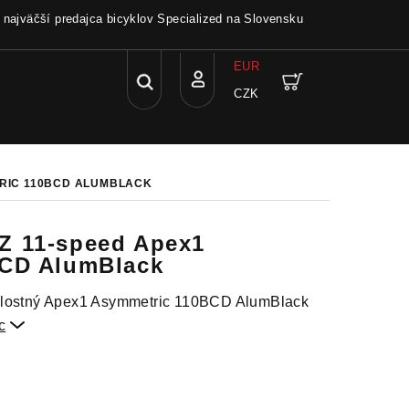
a najväčší predajca bicyklov Specialized na Slovensku
EUR
Hľadať
Nákupný
CZK
Prihlásenie
košík
TRIC 110BCD ALUMBLACK
Z 11-speed Apex1
BCD AlumBlack
hlostný Apex1 Asymmetric 110BCD AlumBlack
c
