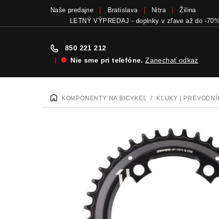
Naše predajne
Bratislava
Nitra
Žilina
LETNÝ VÝPREDAJ - doplnky v zľave až do -70
850 221 212
|
Nie sme pri telefóne.
Zanechať odkaz
Prejsť
na
KOMPONENTY NA BICYKEL
/
KĽUKY | PREVODNÍ
DOMOV
obsah