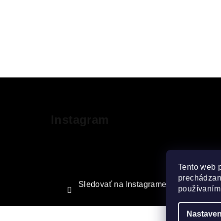
Z
á
Instagram
p
ä
t
Tento web 
i
prechádzaní
Sledovať na Instagrame
používaním.
e
Nastaven