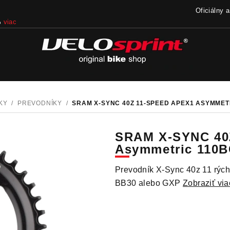
Oficiálny 
%
viac
KY
/
PREVODNÍKY
/
SRAM X-SYNC 40Z 11-SPEED APEX1 ASYMME
SRAM X-SYNC 40
Asymmetric 110
Prevodník X-Sync 40z 11 rýc
BB30 alebo GXP
Zobraziť via