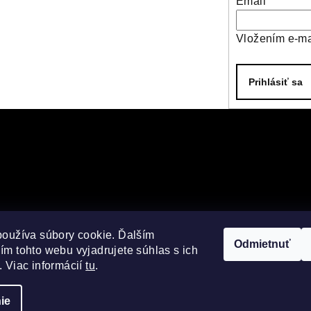
Email
Vložením e-ma
Prihlásiť sa
používa súbory cookie. Ďalším
Odmietnuť
m tohto webu vyjadrujete súhlas s ich
 Viac informácií
tu
.
ie
Copyright 2026