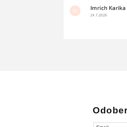
Imrich Karika
IK
Hodnotenie obchodu
24.7.2026
Odober