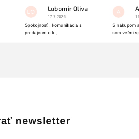
Lubomir Oliva
LO
A
 je 5 z 5 hviezdičiek.
Hodnotenie obchodu je 5 z 5 hviezdičiek.
H
17.7.2026
1
Spokojnosť , komunikácia s
S nákupom a
predajcom o.k.,
som veľmi s
ať newsletter