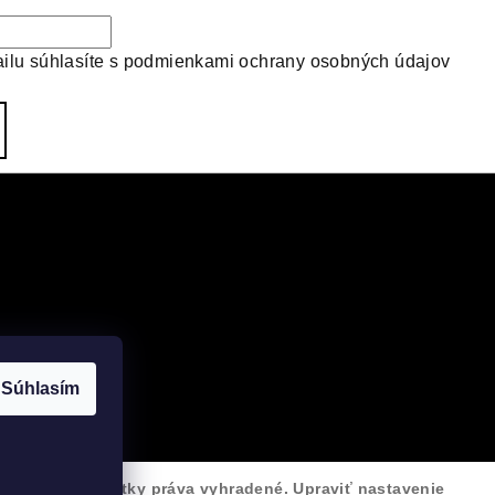
ilu súhlasíte s
podmienkami ochrany osobných údajov
Súhlasím
VELOsprint
. Všetky práva vyhradené.
Upraviť nastavenie