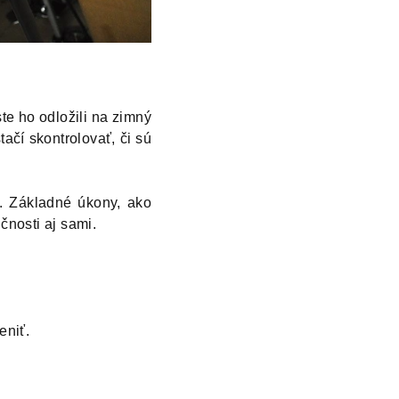
te ho odložili na zimný
ačí skontrolovať, či sú
c. Základné úkony, ako
čnosti aj sami.
eniť.