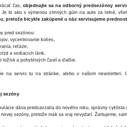
trácať čas,
objednajte sa na odborný predsezónny servi
. Je to ako s výmenou zimných gúm na aute za letné, všet
u, pretože bicykle zakúpené u nás servisujeme prednost
ny pred sezónou:
ojov, vycentrovanie kolies,
ania, reťaze,
bŕzd a vodiacich lánk,
 ložísk a pohyblivých častí a ďalšie.
cie na servis tu na stránke, alebo v našom newsletteri. 
ej sezóny
pulácie dáva predsavzatia do nového roku, správny cyklist
novej sezóny, pretože inak sa vraj nevydarí. Žartujeme, sam