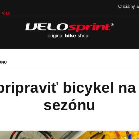
Oficiálny 
%
viac
ÓNU
ripraviť bicykel n
sezónu