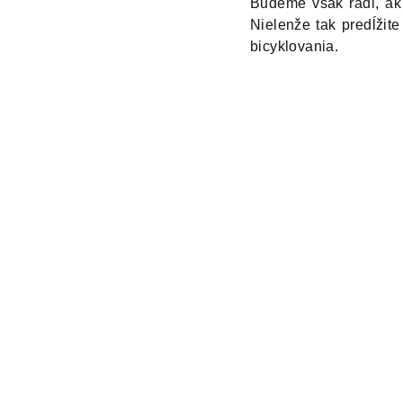
Budeme však radi, ak
Nielenže tak predĺžite
bicyklovania.