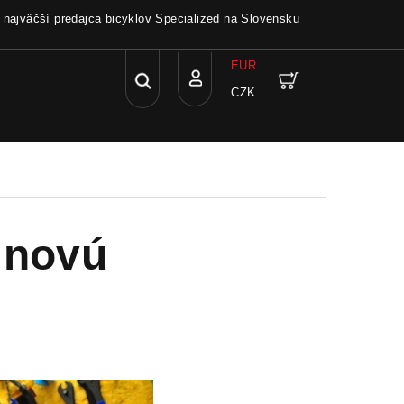
a najväčší predajca bicyklov Specialized na Slovensku
EUR
Hľadať
Nákupný
CZK
Prihlásenie
košík
a novú