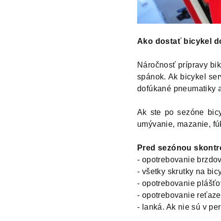
Ako dostať bicykel 
Náročnosť prípravy bik
spánok. Ak bicykel ser
dofúkané pneumatiky a
Ak ste po sezóne bicy
umývanie, mazanie, fúk
Pred sezónou skontro
- opotrebovanie brzdo
- všetky skrutky na bic
- opotrebovanie plášťo
- opotrebovanie reťaze
- lanká. Ak nie sú v pe