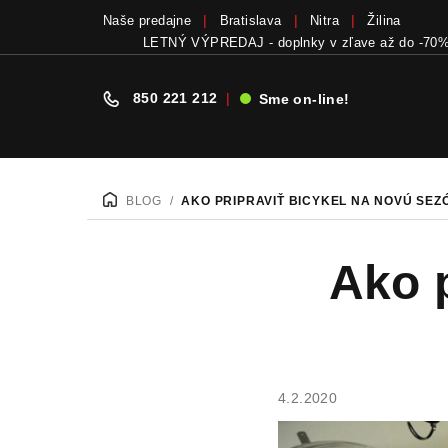
Naše predajne
Bratislava
Nitra
Žilina
LETNÝ VÝPREDAJ - doplnky v zľave až do -70
850 221 212
|
Sme on-line!
Prejsť
na
BLOG
/
AKO PRIPRAVIŤ BICYKEL NA NOVÚ SEZ
DOMOV
obsah
Ako p
4.2.2020