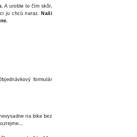
s.
A urobte to čím skôr,
ci ju chcú naraz.
Naši
ne.
Objednávkový formulár
a nevysadne na bike bez
ozrejme...