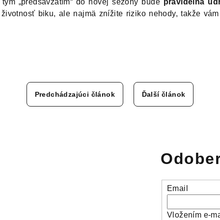
 tým „predsavzatím“ do novej sezóny bude
pravidelná údr
 životnosť biku, ale najmä znížite riziko nehody, takže vá
Predchádzajúci článok
Ďalší článok
Odober
Email
Vložením e-ma