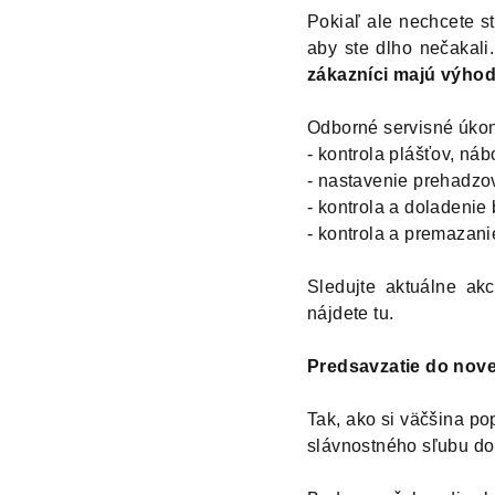
Pokiaľ ale nechcete s
aby ste dlho nečakali
zákazníci majú výhod
Odborné servisné úko
- kontrola plášťov, náb
- nastavenie prehadzov
- kontrola a doladenie 
- kontrola a premazanie
Sledujte aktuálne ak
nájdete tu
.
Predsavzatie do nov
Tak, ako si väčšina po
slávnostného sľubu do 