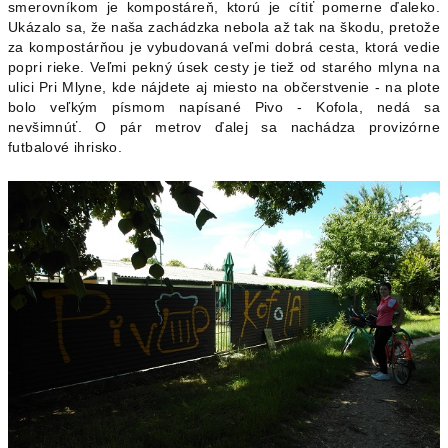
smerovníkom je kompostáreň, ktorú je cítiť pomerne ďaleko.
Ukázalo sa, že naša zachádzka nebola až tak na škodu, pretože
za kompostárňou je vybudovaná veľmi dobrá cesta, ktorá vedie
popri rieke. Veľmi pekný úsek cesty je tiež od starého mlyna na
ulici Pri Mlyne, kde nájdete aj miesto na občerstvenie - na plote
bolo veľkým písmom napísané Pivo - Kofola, nedá sa
nevšimnúť. O pár metrov ďalej sa nachádza provizórne
futbalové ihrisko.