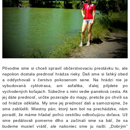
Pôvodne sme si chceli spraviť občerstvovaciu prestávku tu, ale
napokon dostala prednosť hrádza rieky. Dali sme si ľahký obed
a oddychovali v čerstvo pokosenom sene. Na hrádzi nie je
vybudovaná cyklotrasa, ani asfaltka, ďalej pôjdete po
vychodených koľajach. Súbežne s nimi vedie panelová cesta. Ak
jej dáte prednosť, určite pozerajte do mapy, pretože po chvíli sa
od hrádze odkláňa. My sme jej prednosť dali a samozrejme, že
sme zablúdili. Miestny pán, ktorý tam bol na prechádzke, nám
poradil, že máme hľadať poľnú cestičku odbočujúcu doľava. Už
sme pedálovali pomerne dlho a začínali sme sa báť, že sa
budeme musieť vrátiť, ale nakoniec sme ju našli. „Dobrým“