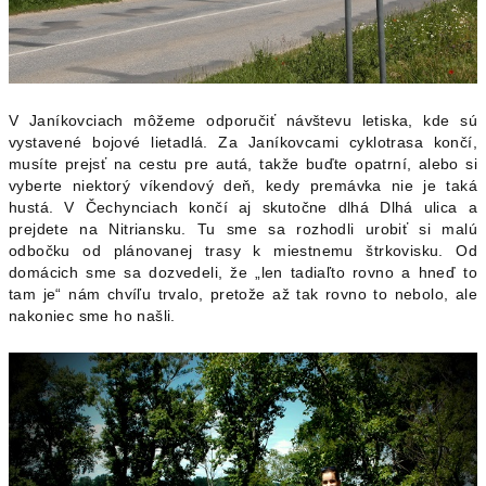
V Janíkovciach môžeme odporučiť návštevu letiska, kde sú
vystavené bojové lietadlá. Za Janíkovcami cyklotrasa končí,
musíte prejsť na cestu pre autá, takže buďte opatrní, alebo si
vyberte niektorý víkendový deň, kedy premávka nie je taká
hustá. V Čechynciach končí aj skutočne dlhá Dlhá ulica a
prejdete na Nitriansku. Tu sme sa rozhodli urobiť si malú
odbočku od plánovanej trasy k miestnemu štrkovisku. Od
domácich sme sa dozvedeli, že „len tadiaľto rovno a hneď to
tam je“ nám chvíľu trvalo, pretože až tak rovno to nebolo, ale
nakoniec sme ho našli.