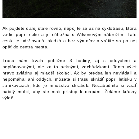
Ak pôjdete ďalej stále rovno, napojíte sa už na cyklotrasu, ktorá
vedie popri rieke a je súbežná s Wilsonovým nábrežím. Táto
cesta je udržiavaná, hladká a bez výmoľov a vrátite sa po nej
opäť do centra mesta.
Trasa nám trvala približne 3 hodiny, aj s oddychmi a
neplánovanými, ale za to peknými, zachádzkami. Tento výlet
hravo zvládnu aj mladší školáci. Ak by predsa len nevládali a
nepomáhal ani oddych, môžete si trasu skrátiť popri letisku v
Janíkovciach, kde je množstvo skratiek. Nezabudnite si vziať
nabitý mobil, aby ste mali prístup k mapám. Želáme krásny
výlet!