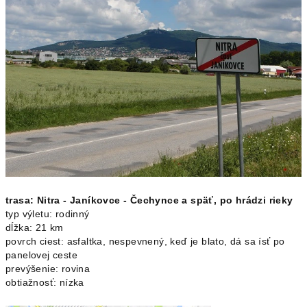
trasa: Nitra - Janíkovce - Čechynce a späť, po hrádzi rieky
typ výletu: rodinný
dĺžka: 21 km
povrch ciest: asfaltka, nespevnený, keď je blato, dá sa ísť po
panelovej ceste
prevýšenie: rovina
obtiažnosť: nízka