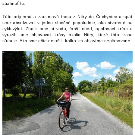
stiahnuť tu.
Túto príjemnú a zaujímavú trasu z Nitry do Čechyniec a späť
sme absolvovali v jedno slnečné popoludnie, ako stvorené na
cyklovýlet. Zbalili sme si vodu, ľahší obed, opaľovací krém a
vyrazili sme objavovať krásy okolia Nitry, ktoré táto trasa
sľubuje. A to sme ešte netušili, koľko ich objavíme neplánovane.