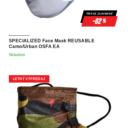
PRÁVE ZĽAVNENÉ
-62
%
SPECIALIZED Face Mask REUSABLE
Camo/Urban OSFA EA
Skladom
LETNÝ VÝPREDAJ