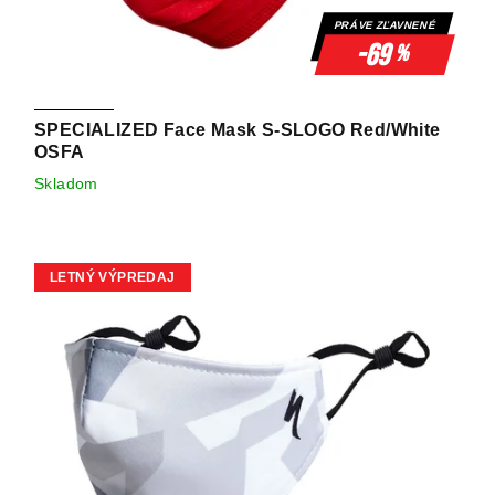
PRÁVE ZĽAVNENÉ
-69
%
SPECIALIZED Face Mask S-SLOGO Red/White
OSFA
Skladom
LETNÝ VÝPREDAJ