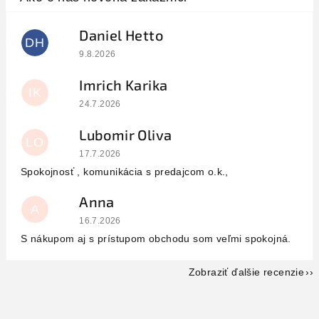
Daniel Hetto
DH
Hodnotenie obchodu je 5 z 5 hviezdičiek.
9.8.2026
Imrich Karika
IK
Hodnotenie obchodu je 5 z 5 hviezdičiek.
24.7.2026
Lubomir Oliva
LO
Hodnotenie obchodu je 5 z 5 hviezdičiek.
17.7.2026
Spokojnosť , komunikácia s predajcom o.k.,
Anna
A
Hodnotenie obchodu je 5 z 5 hviezdičiek.
16.7.2026
S nákupom aj s prístupom obchodu som veľmi spokojná.
Zobraziť ďalšie recenzie