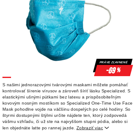
PRÁVE ZĽAVNENÉ
-69
%
S našimi jednorazovými tvárovými maskami môžete pomáhať
kontrolovať šírenie vírusov a zároveň šíriť lásku Specialized.
S
elastickými ušnými pútkami bez latexu a prispôsobiteľným
kovovým nosným mostíkom so Specialized One-Time Use Face
Mask pohodlne vojde na väčšinu dospelých po celé hodiny.
So
štyrmi dostupnými štýlmi určite nájdete ten, ktorý zodpovedá
vášmu vzhľadu, či už ste na najvyššom stupni pódia, alebo si
len objednáte latte po rannej jazde.
Zobraziť viac
