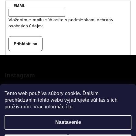
EMAIL
Vložením e-mailu súhlasíte s
podmienkami ochrany
osobných údajov
Prihlásiť sa
Z
á
p
Instagram
ä
t
Tento web používa súbory cookie. Ďalším
i
prechádzaním tohto webu vyjadrujete súhlas s ich
používaním. Viac informácií
tu
.
e
Sledovať na Instagrame
Nastavenie
Copyright 2026
VELOsprint
. Všetky práva vyhradené.