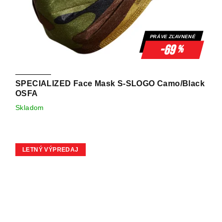
PRÁVE ZĽAVNENÉ
-69
%
SPECIALIZED Face Mask S-SLOGO Camo/Black
OSFA
Skladom
LETNÝ VÝPREDAJ