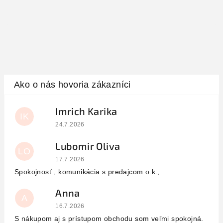
Imrich Karika
IK
Hodnotenie obchodu je 5 z 5 hviezdičiek.
24.7.2026
Lubomir Oliva
LO
Hodnotenie obchodu je 5 z 5 hviezdičiek.
17.7.2026
Spokojnosť , komunikácia s predajcom o.k.,
Anna
A
Hodnotenie obchodu je 5 z 5 hviezdičiek.
16.7.2026
S nákupom aj s prístupom obchodu som veľmi spokojná.