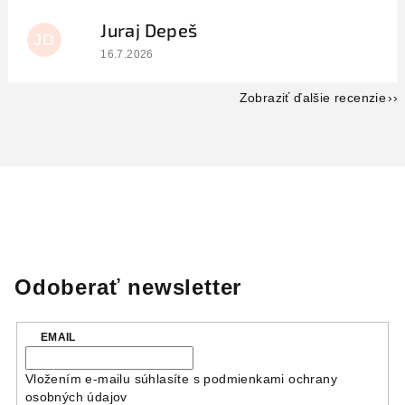
Juraj Depeš
JD
Hodnotenie obchodu je 5 z 5 hviezdičiek.
16.7.2026
Zobraziť ďalšie recenzie
Odoberať newsletter
EMAIL
Vložením e-mailu súhlasíte s
podmienkami ochrany
osobných údajov