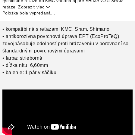
rýchlostné reťaze od KMC vhodná aj pre SHIMANO a SRAM
reťaze.
Zobraziť viac

Položka bola vypredaná…
• kompatibilná s reťazami KMC, Sram, Shimano
• antikorozívna povrchová úprava EPT (EcoProTeQ)
zdvojnásobuje odolnosť proti hrdzaveniu v porovnaní so
štandardnými povrchovými úpravami
• farba: strieborná
• dĺžka nitu: 6,60mm
• balenie: 1 pár v sáčiku