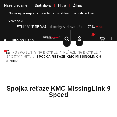
Naše predajne
Bratislava
Nitra
Žilina
Oficiálny a najväčší predajca bicyklov Specialized na
Slovensku
LETNÝ VÝPREDAJ - doplnky v zľave až do -70%
viac
EUR
Nák
Hľadať
850 221 212
CZK
Prejsť
Prihlásenie
|
na
Nie sme pri
KOMPONENTY NA BICYKEL
/
REŤAZE NA BICYKEL
/
DOMOV
obsah
koší
telefóne.
Zanechať
SPOJKY A NITY
/
SPOJKA REŤAZE KMC MISSINGLINK 9
SPEED
odkaz
Spojka reťaze KMC MissingLink 9
Speed