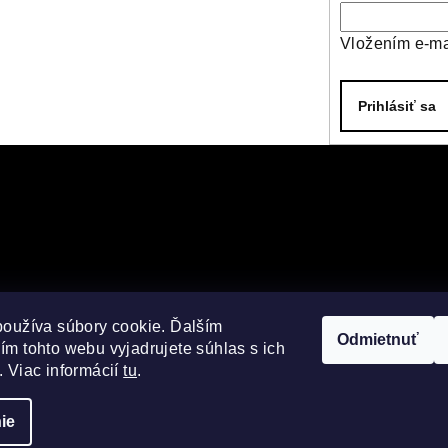
Vložením e-ma
Prihlásiť sa
používa súbory cookie. Ďalším
Odmietnuť
m tohto webu vyjadrujete súhlas s ich
 Viac informácií
tu
.
ie
Copyright 2026
cookies