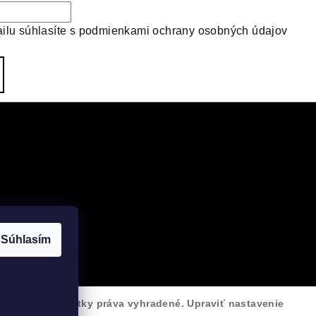
ilu súhlasíte s
podmienkami ochrany osobných údajov
Súhlasím
VELOsprint
. Všetky práva vyhradené.
Upraviť nastavenie