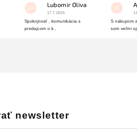
Lubomir Oliva
LO
A
 je 5 z 5 hviezdičiek.
Hodnotenie obchodu je 5 z 5 hviezdičiek.
H
17.7.2026
1
Spokojnosť , komunikácia s
S nákupom a
predajcom o.k.,
som veľmi s
ať newsletter