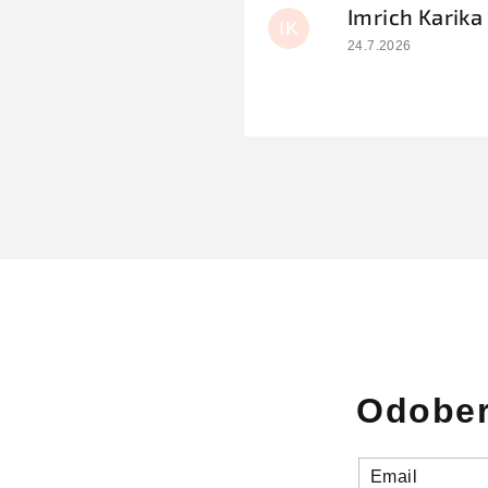
Imrich Karika
IK
Hodnotenie obchodu
24.7.2026
Odober
Email