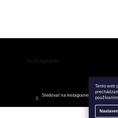
Z
á
Instagram
p
ä
t
Tento web 
i
prechádzaní
Sledovať na Instagrame
používaním.
e
Nastaven