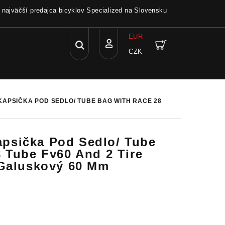
a najväčší predajca bicyklov Specialized na Slovensku
EUR
Hľadať
Nákupný
CZK
Prihlásenie
košík
KAPSIČKA POD SEDLO/ TUBE BAG WITH RACE 28
sička Pod Sedlo/ Tube
 Tube Fv60 And 2 Tire
 Galuskový 60 Mm