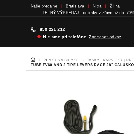
Naše predajne
Bratislava
Nitra
Žilina
LETNÝ VÝPREDAJ - doplnky v zľave až do -70
850 221 212
|
Nie sme pri telefóne.
Zanechať odkaz
Prejsť
na
DOPLNKY NA BICYKEL
/
TAŠKY | KAPSIČKY | P
DOMOV
obsah
TUBE FV60 AND 2 TIRE LEVERS RACE 28" GALUSKO