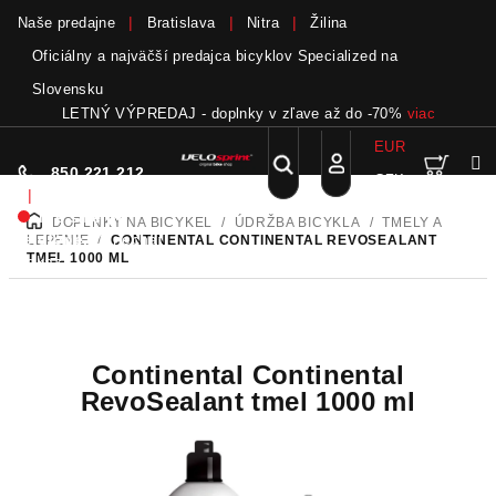
Naše predajne
Bratislava
Nitra
Žilina
Oficiálny a najväčší predajca bicyklov Specialized na
Slovensku
LETNÝ VÝPREDAJ - doplnky v zľave až do -70%
viac
EUR
Nák
Hľadať
850 221 212
CZK
Prejsť
Prihlásenie
|
na
Nie sme pri
DOPLNKY NA BICYKEL
/
ÚDRŽBA BICYKLA
/
TMELY A
DOMOV
obsah
koší
telefóne.
Zanechať
LEPENIE
/
CONTINENTAL CONTINENTAL REVOSEALANT
TMEL 1000 ML
odkaz
Continental Continental
RevoSealant tmel 1000 ml