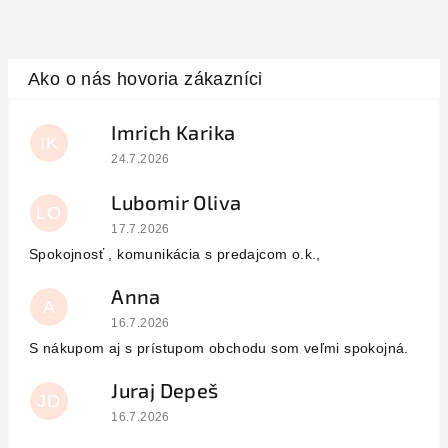
Imrich Karika
IK
Hodnotenie obchodu je 5 z 5 hviezdičiek.
24.7.2026
Lubomir Oliva
LO
Hodnotenie obchodu je 5 z 5 hviezdičiek.
17.7.2026
Spokojnosť , komunikácia s predajcom o.k.,
Anna
A
Hodnotenie obchodu je 5 z 5 hviezdičiek.
16.7.2026
S nákupom aj s prístupom obchodu som veľmi spokojná.
Juraj Depeš
JD
Hodnotenie obchodu je 5 z 5 hviezdičiek.
16.7.2026