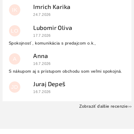
Imrich Karika
IK
Hodnotenie obchodu je 5 z 5 hviezdičiek.
24.7.2026
Lubomir Oliva
LO
Hodnotenie obchodu je 5 z 5 hviezdičiek.
17.7.2026
Spokojnosť , komunikácia s predajcom o.k.,
Anna
A
Hodnotenie obchodu je 5 z 5 hviezdičiek.
16.7.2026
S nákupom aj s prístupom obchodu som veľmi spokojná.
Juraj Depeš
JD
Hodnotenie obchodu je 5 z 5 hviezdičiek.
16.7.2026
Zobraziť ďalšie recenzie