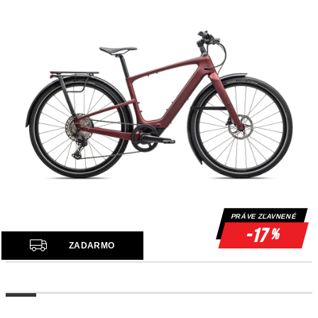
PRÁVE ZĽAVNENÉ
-17
%
Z
ZADARMO
A
D
A
R