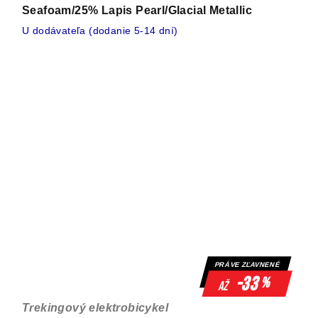
Seafoam/25% Lapis Pearl/Glacial Metallic
U dodávateľa (dodanie 5-14 dní)
PRÁVE ZĽAVNENÉ
-33
%
až
Trekingový elektrobicykel