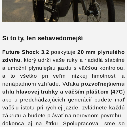
Si to ty, len sebavedomejší
Future Shock 3.2
poskytuje
20 mm plynulého
zdvihu
, ktorý udrží vaše ruky a riadidlá stabilné
a umožní plynulejšiu jazdu s väčšou kontrolou,
a to všetko pri veľmi nízkej hmotnosti a
nenápadnom vzhľade. Vďaka
pozvoľnejšiemu
uhlu hlavovej trubky
a
väčším plášťom (47C
)
ako u predchádzajúcich generácií budete mať
väčšiu istotu pri rýchlej jazde, zvládnete každú
zákrutu a budete plávať na nerovnom povrchu -
dokonca aj na štrku. Spolupracovali sme so