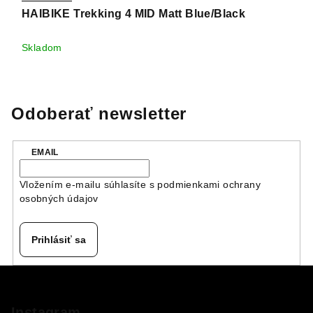
HAIBIKE Trekking 4 MID Matt Blue/Black
Skladom
Odoberať newsletter
EMAIL
Vložením e-mailu súhlasíte s
podmienkami ochrany
osobných údajov
Prihlásiť sa
Z
á
Instagram