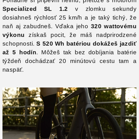
Poriadne si pripevni helmu, pretože s motorom
Specialized SL 1.2
v zlomku sekundy
dosiahneš rýchlosť 25 km/h a je taký tichý, že
naň aj zabudneš. Vďaka jeho
320 wattovému
výkonu
získaš pocit, že máš nadprirodzené
schopnosti.
S 520 Wh batériou dokážeš jazdiť
až 5 hodín
. Môžeš tak bez dobíjania batérie
týždeň dochádzať 20 minútovú cestu tam a
naspäť.