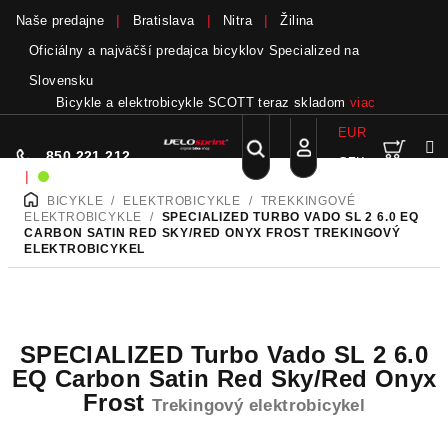
Naše predajne
Bratislava
Nitra
Žilina
Oficiálny a najväčší predajca bicyklov Specialized na
Slovensku
Bicykle a elektrobicykle SCOTT teraz skladom
viac
EUR
Nák
Hľadať
850 221 212
CZK
Prejsť
Prihlásenie
|
Sme on-line!
na
BICYKLE
/
ELEKTROBICYKLE
/
TREKKINGOVÉ
DOMOV
obsah
koší
ELEKTROBICYKLE
/
SPECIALIZED TURBO VADO SL 2 6.0 EQ
CARBON SATIN RED SKY/RED ONYX FROST
TREKINGOVÝ
ELEKTROBICYKEL
SPECIALIZED Turbo Vado SL 2 6.0
EQ Carbon Satin Red Sky/Red Onyx
Frost
Trekingový elektrobicykel