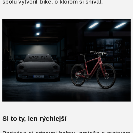
spolu vytvorili bike, o ktorom si sníval.
Si to ty, len rýchlejší