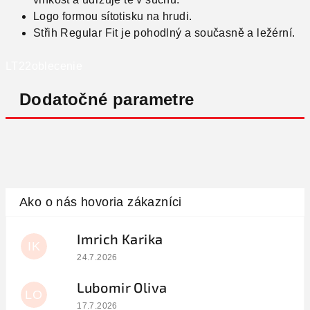
Logo formou sítotisku na hrudi.
Střih Regular Fit je pohodlný a současně a ležérní.
LT22oblecenie
Dodatočné parametre
Imrich Karika
IK
Hodnotenie obchodu je 5 z 5 hviezdičiek.
24.7.2026
Lubomir Oliva
LO
Hodnotenie obchodu je 5 z 5 hviezdičiek.
17.7.2026