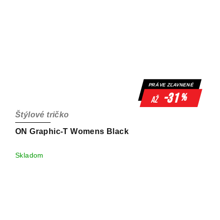
PRÁVE ZĽAVNENÉ
-31
%
až
Štýlové tričko
ON Graphic-T Womens Black
Skladom