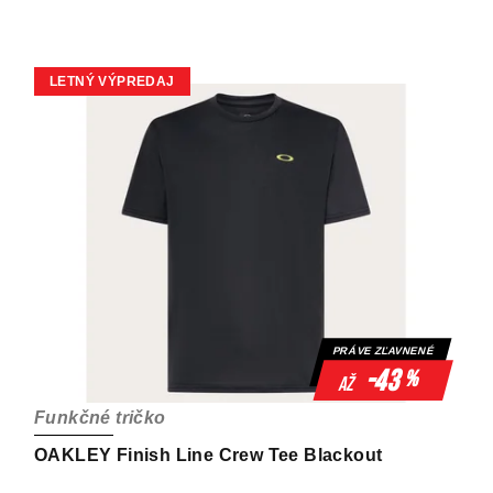
LETNÝ VÝPREDAJ
PRÁVE ZĽAVNENÉ
-43
%
až
Funkčné tričko
OAKLEY Finish Line Crew Tee Blackout