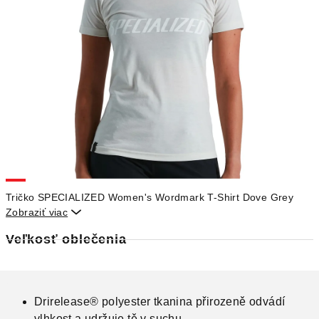
Tričko SPECIALIZED Women's Wordmark T-Shirt Dove Grey
Zobraziť viac

Veľkosť oblečenia
Drirelease® polyester tkanina přirozeně odvádí
vlhkost a udržuje tě v suchu.