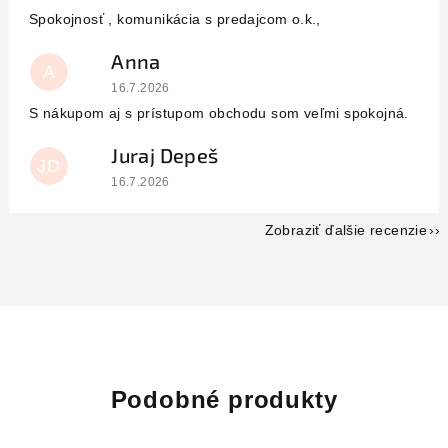
Spokojnosť , komunikácia s predajcom o.k.,
Anna
A
Hodnotenie obchodu je 5 z 5 hviezdičiek.
16.7.2026
S nákupom aj s prístupom obchodu som veľmi spokojná.
Juraj Depeš
JD
Hodnotenie obchodu je 5 z 5 hviezdičiek.
16.7.2026
Zobraziť ďalšie recenzie
Podobné produkty