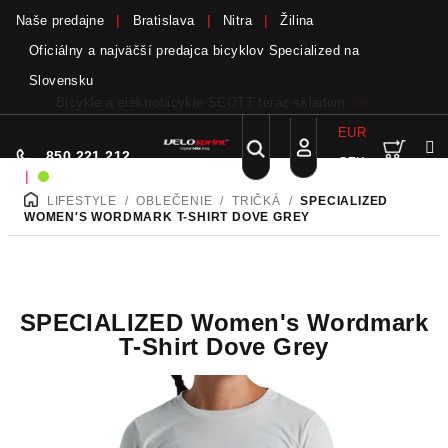
Naše predajne
Bratislava
Nitra
Žilina
Oficiálny a najväčší predajca bicyklov Specialized na
Slovensku
Bicykle a elektrobicykle SCOTT teraz skladom
viac
EUR
Nák
Hľadať
850 221 212
CZK
Prejsť
Prihlásenie
|
Sme on-line!
na
LIFESTYLE
/
OBLEČENIE
/
TRIČKÁ
/
SPECIALIZED
DOMOV
obsah
koší
WOMEN'S WORDMARK T-SHIRT DOVE GREY
SPECIALIZED Women's Wordmark
T-Shirt Dove Grey