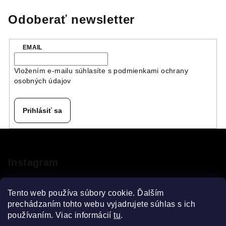
Odoberať newsletter
EMAIL
Vložením e-mailu súhlasíte s
podmienkami ochrany
osobných údajov
Prihlásiť sa
Z
á
p
Instagram
ä
t
Tento web používa súbory cookie. Ďalším
i
prechádzaním tohto webu vyjadrujete súhlas s ich
používaním. Viac informácií
tu
.
e