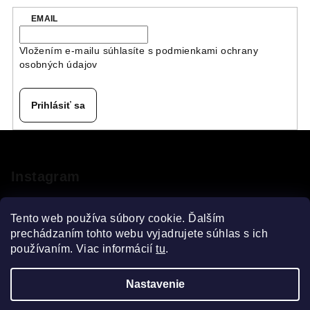
EMAIL
Vložením e-mailu súhlasíte s
podmienkami ochrany
osobných údajov
Prihlásiť sa
Z
á
p
Instagram
ä
t
Tento web používa súbory cookie. Ďalším
i
prechádzaním tohto webu vyjadrujete súhlas s ich
používaním. Viac informácií
tu
.
e
Sledovať na Instagrame
Nastavenie
Copyright 2026
VELOsprint
. Všetky práva vyhradené.