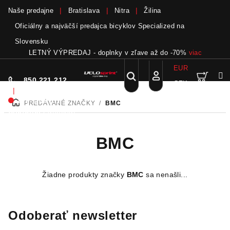
Naše predajne
Bratislava
Nitra
Žilina
Oficiálny a najväčší predajca bicyklov Specialized na
Slovensku
LETNÝ VÝPREDAJ - doplnky v zľave až do -70%
viac
EUR
Nák
Hľadať
850 221 212
CZK
Prejsť
Prihlásenie
|
na
Nie sme pri
PREDÁVANÉ ZNAČKY
/
BMC
DOMOV
obsah
koší
telefóne.
Zanechať
odkaz
BMC
Žiadne produkty značky
BMC
sa nenašli...
Odoberať newsletter