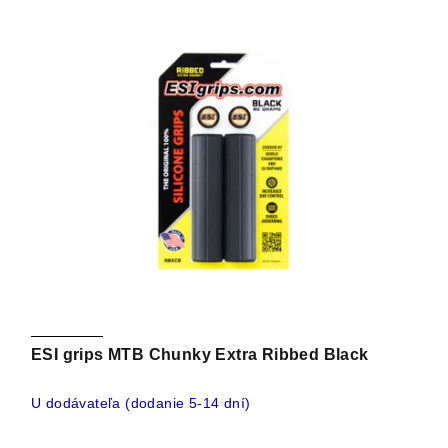
ý
p
p
r
i
o
s
d
p
u
r
k
o
t
d
o
u
v
k
t
o
v
ESI grips MTB Chunky Extra Ribbed Black
U dodávateľa (dodanie 5-14 dní)