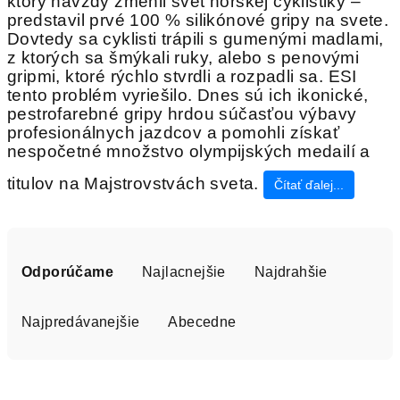
ktorý navždy zmenil svet horskej cyklistiky –
predstavil prvé 100 % silikónové gripy na svete.
Dovtedy sa cyklisti trápili s gumenými madlami,
z ktorých sa šmýkali ruky, alebo s penovými
gripmi, ktoré rýchlo stvrdli a rozpadli sa. ESI
tento problém vyriešilo. Dnes sú ich ikonické,
pestrofarebné gripy hrdou súčasťou výbavy
profesionálnych jazdcov a pomohli získať
nespočetné množstvo olympijských medailí a
titulov na Majstrovstvách sveta.
Čítať ďalej...
R
a
Odporúčame
Najlacnejšie
Najdrahšie
d
e
Najpredávanejšie
Abecedne
n
i
V
e