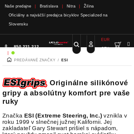
Naše predajne
Bratislava
Nitra
Žilina
Oficiálny a najväčší predajca bicyklov Specialized na
Slovensku
Bicykle a elektrobicykle SCOTT teraz skladom
viac
EUR
Nák
Hľadať
850 221 212
CZK
Prejsť
Prihlásenie
|
Sme on-line!
na
PREDÁVANÉ ZNAČKY
/
ESI
DOMOV
obsah
koší
Originálne silikónové
gripy a absolútny komfort pre vaše
ruky
Značka
ESI (Extreme Steering, Inc.)
vznikla v
roku 1999 v slnečnej južnej Kalifornii. Jej
zakladateľ Gary Stewart prišiel s nápadom,