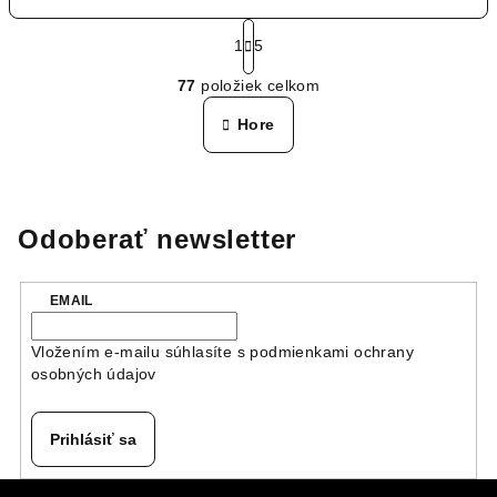
S
t
1
5
O
r
77
položiek celkom
á
v
n
l
Hore
k
á
o
d
v
a
a
n
c
Odoberať newsletter
i
i
e
e
p
EMAIL
r
v
Vložením e-mailu súhlasíte s
podmienkami ochrany
k
osobných údajov
y
v
Prihlásiť sa
ý
p
Z