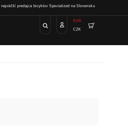
a najväčší predajca bicyklov Specialized na Slovensku
EUR
Hľadať
Nákupný
CZK
Prihlásenie
košík