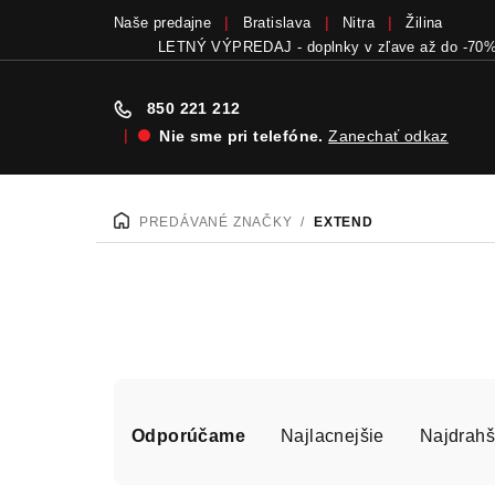
Naše predajne
Bratislava
Nitra
Žilina
LETNÝ VÝPREDAJ - doplnky v zľave až do -70
850 221 212
|
Nie sme pri telefóne.
Zanechať odkaz
Prejsť
na
PREDÁVANÉ ZNAČKY
/
EXTEND
DOMOV
obsah
R
Odporúčame
Najlacnejšie
Najdrahš
a
d