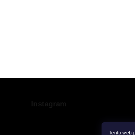
o
o
v
v
Z
á
Instagram
p
ä
t
Tento web 