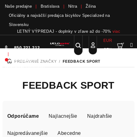
Naše predajne
Bratislava
Nitra
Žilina
Oficiálny a najväčší predajca bicyklov Specialized na
Slovensku
LETNÝ VÝPREDAJ - doplnky v zľave až do -70%
viac
EUR
Nák
Hľadať
850 221 212
CZK
Prejsť
Prihlásenie
|
na
Nie sme pri
PREDÁVANÉ ZNAČKY
/
FEEDBACK SPORT
DOMOV
obsah
koší
telefóne.
Zanechať
odkaz
FEEDBACK SPORT
R
a
Odporúčame
Najlacnejšie
Najdrahšie
d
e
Najpredávanejšie
Abecedne