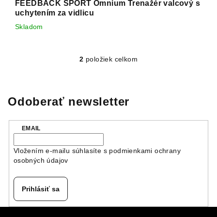
FEEDBACK SPORT Omnium Trenažér valcový s
uchytením za vidlicu
Skladom
2
položiek celkom
O
v
l
á
Odoberať newsletter
d
a
EMAIL
c
i
Vložením e-mailu súhlasíte s
podmienkami ochrany
e
osobných údajov
p
r
v
Prihlásiť sa
k
y
Z