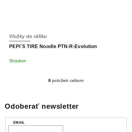
Vložky do ráfiku
PEPI´S TIRE Noodle PTN-R-Evolution
Skladom
8
položiek celkom
O
v
l
á
Odoberať newsletter
d
a
EMAIL
c
i