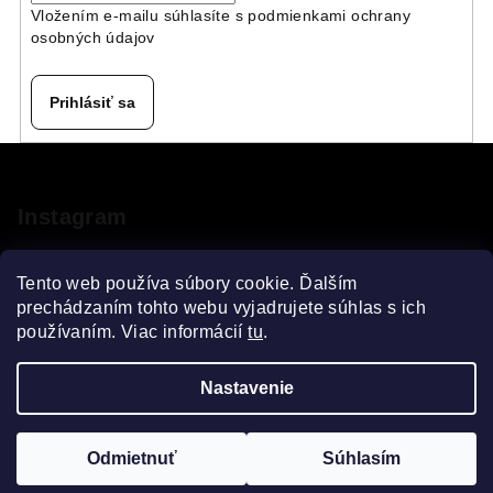
Vložením e-mailu súhlasíte s
podmienkami ochrany
e
osobných údajov
p
r
v
Prihlásiť sa
k
y
Z
v
á
ý
p
Instagram
p
ä
i
s
t
Tento web používa súbory cookie. Ďalším
u
i
prechádzaním tohto webu vyjadrujete súhlas s ich
používaním. Viac informácií
tu
.
e
Sledovať na Instagrame
Nastavenie
Copyright 2026
VELOsprint
. Všetky práva vyhradené.
Upraviť nastavenie cookies
FILTROVAŤ
Odmietnuť
Súhlasím
Vytvoril Shoptet