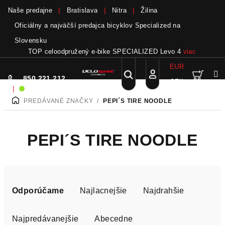
Naše predajne
Bratislava
Nitra
Žilina
Oficiálny a najväčší predajca bicyklov Specialized na
Slovensku
TOP celoodpružený e-bike SPECIALIZED Levo 4
viac
EUR
Nák
Hľadať
850 221 212
CZK
Prejsť
Prihlásenie
|
Sme on-line!
na
PREDÁVANÉ ZNAČKY
/
PEPI´S TIRE NOODLE
DOMOV
obsah
koší
PEPI´S TIRE NOODLE
R
a
Odporúčame
Najlacnejšie
Najdrahšie
d
e
Najpredávanejšie
Abecedne