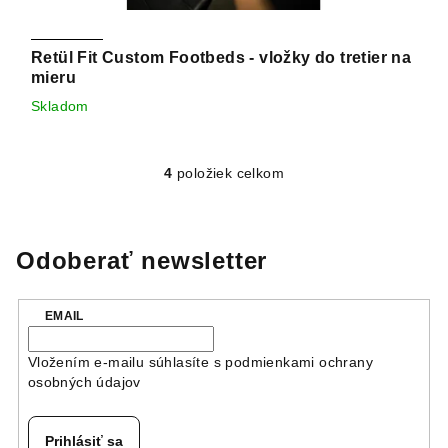
Retül Fit Custom Footbeds - vložky do tretier na
mieru
Skladom
4
položiek celkom
O
v
l
á
Odoberať newsletter
d
a
EMAIL
c
i
Vložením e-mailu súhlasíte s
podmienkami ochrany
e
osobných údajov
p
r
v
Prihlásiť sa