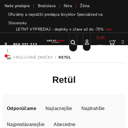
Naše predajne
Bratislava
Nitra
Žilina
Oficiálny a najväčší predajca bicyklov Specialized na
Slovensku
LETNÝ VÝPREDAJ - doplnky v zľave až do -70%
viac
EUR
Nák
Hľadať
850 221 212
CZK
Prejsť
Prihlásenie
|
na
Nie sme pri
PREDÁVANÉ ZNAČKY
/
RETÜL
DOMOV
obsah
koší
telefóne.
Zanechať
odkaz
Retül
R
a
Odporúčame
Najlacnejšie
Najdrahšie
d
e
Najpredávanejšie
Abecedne