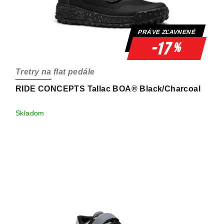
o
t
d
o
u
v
PRÁVE ZĽAVNENÉ
k
-17
%
t
o
Tretry na flat pedále
v
RIDE CONCEPTS Tallac BOA® Black/Charcoal
Skladom