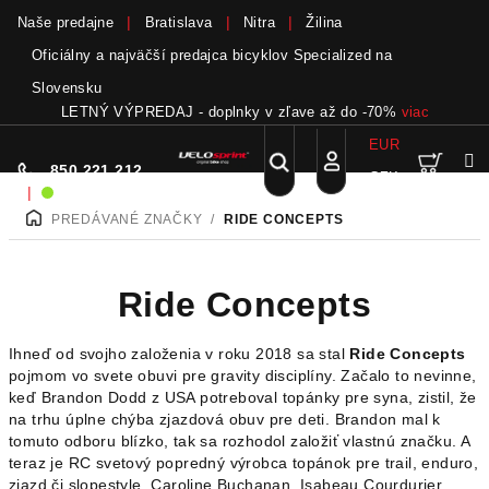
Naše predajne
Bratislava
Nitra
Žilina
Oficiálny a najväčší predajca bicyklov Specialized na
Slovensku
LETNÝ VÝPREDAJ - doplnky v zľave až do -70%
viac
EUR
Nák
Hľadať
850 221 212
CZK
Prejsť
Prihlásenie
|
Sme on-line!
na
PREDÁVANÉ ZNAČKY
/
RIDE CONCEPTS
DOMOV
obsah
koší
Ride Concepts
Ihneď od svojho založenia v roku 2018 sa stal
Ride Concepts
pojmom vo svete obuvi pre gravity disciplíny. Začalo to nevinne,
keď Brandon Dodd z USA potreboval topánky pre syna, zistil, že
na trhu úplne chýba zjazdová obuv pre deti. Brandon mal k
tomuto odboru blízko, tak sa rozhodol založiť vlastnú značku. A
teraz je RC svetový popredný výrobca topánok pre trail, enduro,
zjazd či slopestyle. Caroline Buchanan, Isabeau Courdurier,