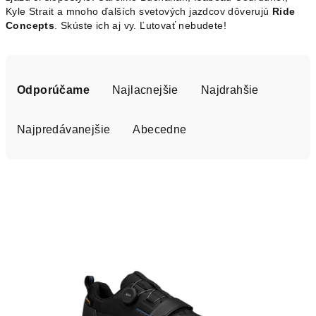
Kyle Strait a mnoho ďalších svetových jazdcov dôverujú
Ride
Concepts
. Skúste ich aj vy. Ľutovať nebudete!
R
a
Odporúčame
Najlacnejšie
Najdrahšie
d
e
Najpredávanejšie
Abecedne
n
i
V
e
ý
p
p
r
i
o
s
d
p
u
r
k