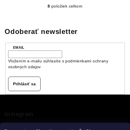
8
položiek celkom
O
v
l
á
Odoberať newsletter
d
a
EMAIL
c
i
Vložením e-mailu súhlasíte s
podmienkami ochrany
e
osobných údajov
p
r
v
Prihlásiť sa
k
y
Z
v
á
ý
p
Instagram
p
ä
i
s