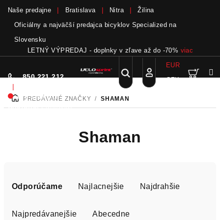
Naše predajne
Bratislava
Nitra
Žilina
Oficiálny a najväčší predajca bicyklov Specialized na
Slovensku
LETNÝ VÝPREDAJ - doplnky v zľave až do -70%
viac
EUR
Nák
Hľadať
850 221 212
CZK
Prejsť
Prihlásenie
|
na
Nie sme pri
PREDÁVANÉ ZNAČKY
/
SHAMAN
DOMOV
obsah
koší
telefóne.
Zanechať
odkaz
Shaman
R
a
Odporúčame
Najlacnejšie
Najdrahšie
d
e
Najpredávanejšie
Abecedne