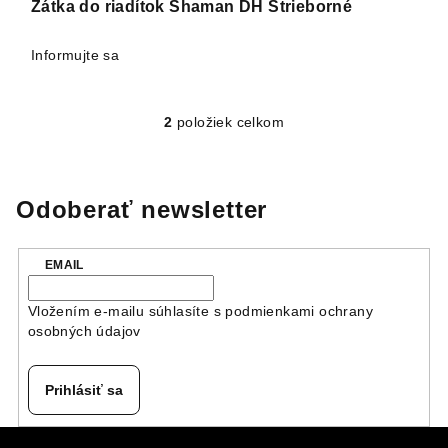
Zátka do riadítok Shaman DH Strieborné
Informujte sa
2
položiek celkom
O
v
l
á
Odoberať newsletter
d
a
EMAIL
c
i
Vložením e-mailu súhlasíte s
podmienkami ochrany
e
osobných údajov
p
r
v
Prihlásiť sa
k
y
Z