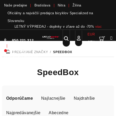
Naše predajne
Bratislava
Nitra
Žilina
Oficiálny a najväčší predajca bicyklov Specialized na
Slovensku
LETNÝ VÝPREDAJ - doplnky v zľave až do -70%
viac
EUR
Nák
Hľadať
850 221 212
CZK
Prejsť
Prihlásenie
|
na
Nie sme pri
PREDÁVANÉ ZNAČKY
/
SPEEDBOX
DOMOV
obsah
koší
telefóne.
Zanechať
odkaz
SpeedBox
R
a
Odporúčame
Najlacnejšie
Najdrahšie
d
e
Najpredávanejšie
Abecedne