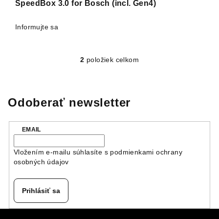
SpeedBox 3.0 for Bosch (incl. Gen4)
Informujte sa
2
položiek celkom
O
v
l
á
Odoberať newsletter
d
a
EMAIL
c
i
Vložením e-mailu súhlasíte s
podmienkami ochrany
e
osobných údajov
p
r
v
Prihlásiť sa
k
y
Z