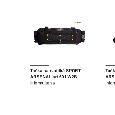
V
e
ý
n
p
i
i
e
s
p
p
r
r
o
Taška na riaditká SPORT
Tašk
o
d
ARSENAL art.601 W2B
ARSE
d
Informujte sa
Infor
u
u
k
k
t
t