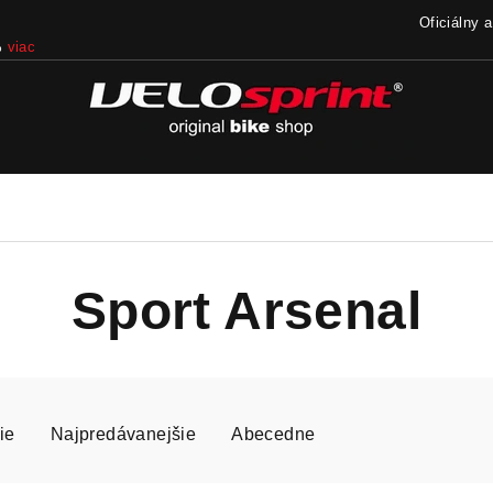
Oficiálny 
%
viac
Sport Arsenal
ie
Najpredávanejšie
Abecedne