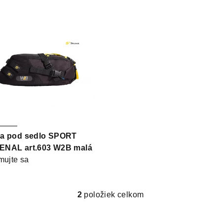
a pod sedlo SPORT
NAL art.603 W2B malá
mujte sa
2
položiek celkom
O
v