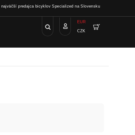
a najväčší predajca bicyklov Specialized na Slovensku
EUR
Hľadať
Nákupný
CZK
Prihlásenie
košík