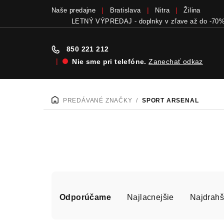
Naše predajne
Bratislava
Nitra
Žilina
LETNÝ VÝPREDAJ - doplnky v zľave až do -70
850 221 212
|
Nie sme pri telefóne.
Zanechať odkaz
Prejsť
na
PREDÁVANÉ ZNAČKY
/
SPORT ARSENAL
DOMOV
obsah
R
Odporúčame
Najlacnejšie
Najdrahš
a
d