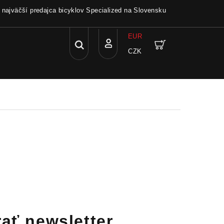
a najväčší predajca bicyklov Specialized na Slovensku
EUR
Hľadať
Nákupný
CZK
Prihlásenie
košík
ať newsletter