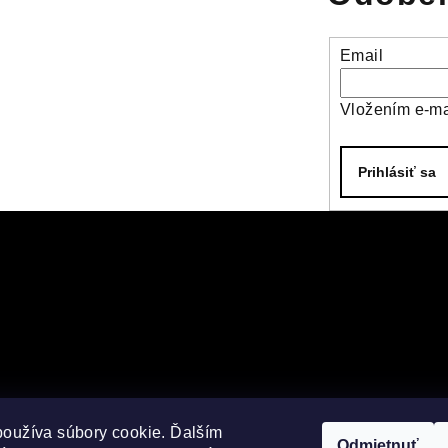
Email
Vložením e-ma
Prihlásiť sa
používa súbory cookie. Ďalším
Odmietnuť