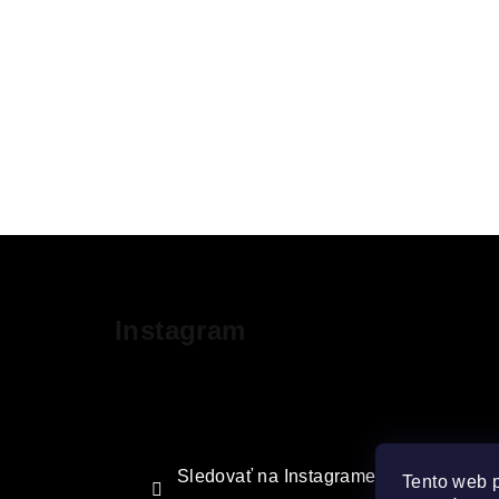
Z
á
Instagram
p
ä
t
i
Sledovať na Instagrame
Tento web 