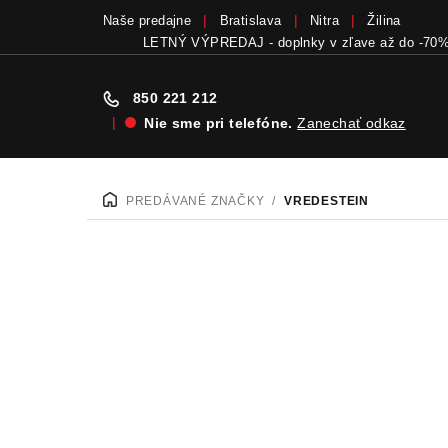
Naše predajne
Bratislava
Nitra
Žilina
LETNÝ VÝPREDAJ - doplnky v zľave až do -70
850 221 212
|
Nie sme pri telefóne.
Zanechať odkaz
Prejsť
na
PREDÁVANÉ ZNAČKY
/
VREDESTEIN
DOMOV
obsah