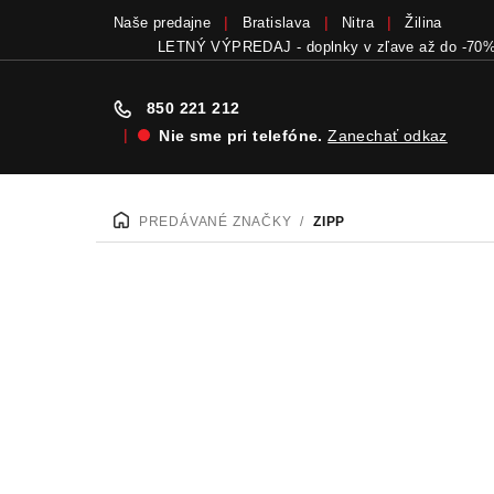
Naše predajne
Bratislava
Nitra
Žilina
LETNÝ VÝPREDAJ - doplnky v zľave až do -70
850 221 212
|
Nie sme pri telefóne.
Zanechať odkaz
Prejsť
na
PREDÁVANÉ ZNAČKY
/
ZIPP
DOMOV
obsah