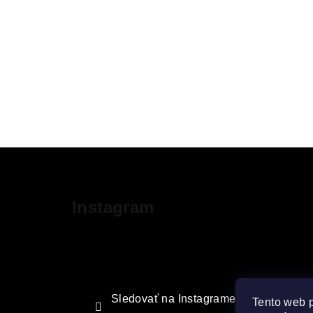
Z
á
Instagram
p
ä
t
i
Sledovať na Instagrame
Tento web 