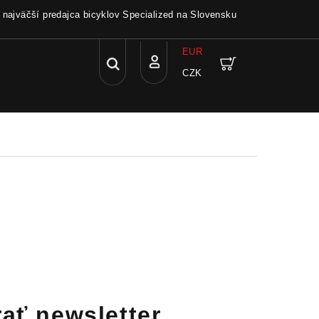
a najväčší predajca bicyklov Specialized na Slovensku
EUR
Hľadať
Nákupný
CZK
Prihlásenie
košík
ať newsletter