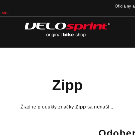
Oficiálny 
%
viac
Zipp
Žiadne produkty značky
Zipp
sa nenašli...
Odober