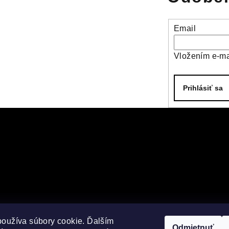
Email
Vložením e-ma
Prihlásiť sa
používa súbory cookie. Ďalším
Odmietnuť